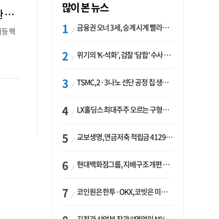
많이 본 뉴스
[2023 결산] ‘반도체 한파’ 터널 끝 보인다…‘AI 특수’에 삼성·SK, 역대급 흑자전환 기대
금융권 오너 3세, 승계 시계 빨라지나…한국투자 ‘속도’·미래에셋·메리츠는 ‘거리두기’
 등 핵
위기의 ‘K-석화’, 검찰 ‘담합’ 수사 착수…“LG·한화·롯데 등 7개 업체, 8개 제품 가격 담합”
TSMC, 2·3나노 선단 공정 칩 생산 가속화…삼성, 파운드리 확장 변수 맞나
LX홀딩스 최대주주 오르는 구형모 사장…계열사 실적 개선 ‘과제’
교보생명, 연금저축 적립금 4129억 증가 ‘1위’…KB라이프는 최대 감소율
현대백화점그룹, 지배구조 개편 작업…지주사 행위제한 요건 해소
코인원은 한투·OKX, 코빗은 미래에셋…중소 거래소 ‘금융 동맹’ 승부수