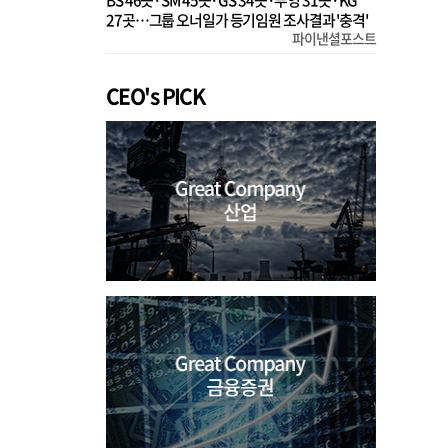
BS 46곳·SM 45곳·GS 34곳·부영 31곳·KG
27곳…그룹 오너일가 등기임원 조사결과 '충격'
파이낸셜포스트
CEO's PICK