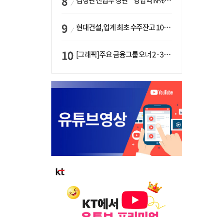
김정관 산업부 장관 “‘영업익 N% 성과급’ 지급 반대…주주·투자자 이익 반해”
현대건설, 업계 최초 수주잔고 100조 돌파…하반기 ‘원전’ 수주 드라이브
[그래픽] 주요 금융그룹 오너 2·3세 현황