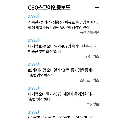
CEO스코어인용보도
37796회
김동관·정기선·정용진·이규호 등 경영 후계자,
핵심 계열사 등기임원 맡아 '책임경영' 앞장
녹색경제신문
37795회
대기업 85곳 오너 일가 407명 등기임원 등재…
이중근 부영 회장 '최다'
SR타임스
37794회
85개 대기업 오너일가 407명 등기임원 등재…
“족벌경영 여전”
스마트타임스
37793회
대기업 오너 일가 407명 계열사 등기임원에…
‘족벌’ 여전하다
부산일보
37792회