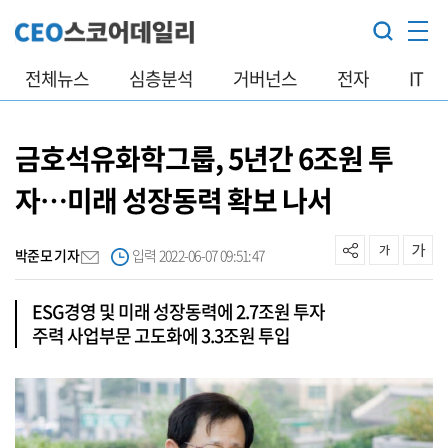
전체뉴스
심층분석
거버넌스
전자
IT
금호석유화학그룹, 5년간 6조원 투
자…미래 성장동력 확보 나서
박준모 기자
입력 2022-06-07 09:51:47
ESG경영 및 미래 성장동력에 2.7조원 투자
주력 사업부문 고도화에 3.3조원 투입