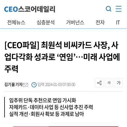
전체뉴스
심층분석
거버넌스
전자
IT
[CEO파일] 최원석 비씨카드 사장, 사
업다각화 성과로 ‘연임’…미래 사업에
주력
김기율 기자
입력 2024-01-03 07:00:00
임추위 단독 추천으로 연임 가시화
자체카드·데이터 사업 등 신사업 추진 주력
실적 개선·회원사 확보 등 과제로 남아