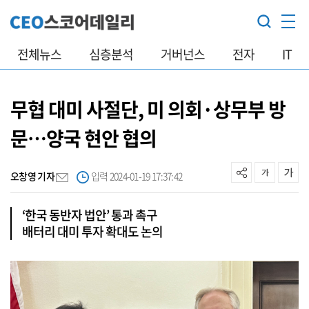
전체뉴스
심층분석
거버넌스
전자
IT
무협 대미 사절단, 미 의회·상무부 방
문…양국 현안 협의
오창영 기자
입력 2024-01-19 17:37:42
‘한국 동반자 법안’ 통과 촉구
배터리 대미 투자 확대도 논의