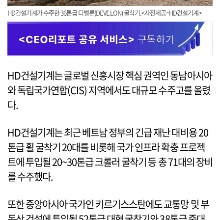
HD건설기계가 수주한 36톤급 디벨론(DEVELON) 굴착기.<사진제공=HD건설기계>
HD건설기계는 글로벌 신흥시장 핵심 권역인 동남아시아
와 독립국가연합(CIS) 지역에서도 대규모 수주고를 올렸
다.
HD건설기계는 최근 베트남 정부의 긴급 재난 대비용 20
톤급 휠 굴착기 20대를 비롯해 국가 인프라 확충 프로젝
트에 투입될 20~30톤급 크롤러 굴착기 등 총 71대의 장비
를 수주했다.
또한 중앙아시아 국가인 키르기스스탄에도 교통망 및 부
동산 건설에 투입될 52톤급 대형 굴착기와 38톤급 중대