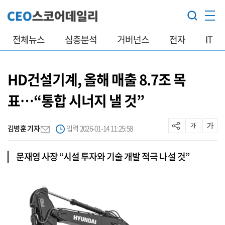
전체뉴스
심층분석
거버넌스
전자
IT
HD건설기계, 올해 매출 8.7조 목
표…“통합 시너지 낼 것”
김병훈 기자
입력 2026-01-14 11:25:58
문재영 사장 “시설 투자와 기술 개발 적극 나설 것”