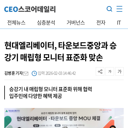
전체뉴스
심층분석
거버넌스
전자
IT
현대엘리베이터, 타운보드중앙과 승
강기 매립형 모니터 표준화 맞손
김병훈 기자
입력 2026-02-03 14:46:42
승강기 내 매립형 모니터 표준화 위해 협력
입주민에 다양한 혜택 제공