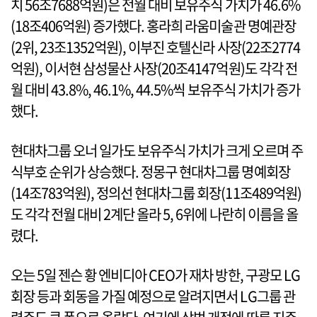
치 56조7688억원)은 전월 대비 보유주식 가치가 46.6%
(18조406억원) 증가했다. 홍라희 라움미술관 명예관장
(2위, 23조1352억원), 이부진 호텔신라 사장(22조2774
억원), 이서현 삼성물산 사장(20조4147억원)도 각각 전
월 대비 43.8%, 46.1%, 44.5%씩 보유주식 가치가 증가
했다.
현대차그룹 오너 일가도 보유주식 가치가 크게 오르며 주
식부호 순위가 상승했다. 정몽구 현대차그룹 명예회장
(14조783억원), 정의선 현대차그룹 회장(11조489억원)
도 각각 전월 대비 2계단 올라 5, 6위에 나란히 이름을 올
렸다.
오는 5일 젠슨 황 엔비디아 CEO가 재차 방한, 구광모 LG
회장 등과 회동을 가질 예정으로 알려지면서 LG그룹 관