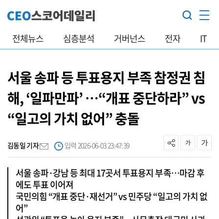
전체뉴스
심층분석
거버넌스
전자
IT
서울 송파 등 투표용지 부족 참정권 침
해, ‘일파만파’ …“개표 중단하라” vs
“일고의 가치 없어” 충돌
김동일 기자
입력 2026-06-03 23:47:39
서울 송파·강남 등 최대 17곳서 투표용지 부족…마감 후
에도 투표 이어져
국민의힘 “개표 중단·재선거” vs 민주당 “일고의 가치 없
어”