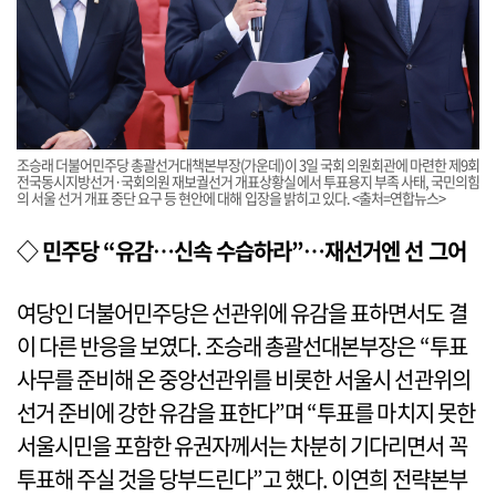
조승래 더불어민주당 총괄선거대책본부장(가운데)이 3일 국회 의원회관에 마련한 제9회
전국동시지방선거·국회의원 재보궐선거 개표상황실에서 투표용지 부족 사태, 국민의힘
의 서울 선거 개표 중단 요구 등 현안에 대해 입장을 밝히고 있다. <출처=연합뉴스>
◇ 민주당 “유감…신속 수습하라”…재선거엔 선 그어
여당인 더불어민주당은 선관위에 유감을 표하면서도 결
이 다른 반응을 보였다. 조승래 총괄선대본부장은 “투표
사무를 준비해 온 중앙선관위를 비롯한 서울시 선관위의
선거 준비에 강한 유감을 표한다”며 “투표를 마치지 못한
서울시민을 포함한 유권자께서는 차분히 기다리면서 꼭
투표해 주실 것을 당부드린다”고 했다. 이연희 전략본부