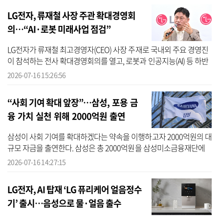
LG전자, 류재철 사장 주관 확대경영회
의…“AI·로봇 미래사업 점검”
LG전자가 류재철 최고경영자(CEO) 사장 주재로 국내외 주요 경영진
이 참석하는 전사 확대경영회의를 열고, 로봇과 인공지능(AI) 등 하반
기 신사업 전략과 미래 성장 방안을 논의한다. LG전자는 16일 국내 사
2026-07-16 15:26:56
업장...
“사회 기여 확대 앞장”…삼성, 포용 금
융 가치 실천 위해 2000억원 출연
삼성이 사회 기여를 확대하겠다는 약속을 이행하고자 2000억원의 대
규모 자금을 출연한다. 삼성은 총 2000억원을 삼성미소금융재단에
출연한다고 16일 밝혔다. 출연금 2000억원 가운데 1500억원은 삼성
2026-07-16 14:27:15
전자가 ...
LG전자, AI 탑재 ‘LG 퓨리케어 얼음정수
기’ 출시…음성으로 물·얼음 출수