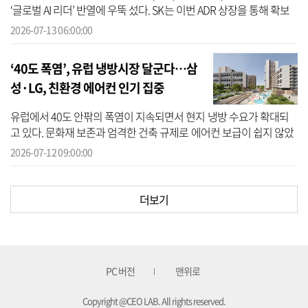
‘글로벌 AI 리더’ 반열에 우뚝 섰다. SK는 이번 ADR 상장을 통해 확보
한 40조원의 자금을 차세대 AI 메모리 역량을 제고하는 데 쏟아 붓는
2026-07-13 06:00:00
다...
‘40도 폭염’, 유럽 냉방시장 달군다…삼
성·LG, 친환경 에어컨 인기 집중
유럽에서 40도 안팎의 폭염이 지속되면서 현지 냉방 수요가 확대되
고 있다. 문화재 보존과 엄격한 건축 규제로 에어컨 보급이 쉽지 않았
던 유럽이 글로벌 냉난방공조(HVAC) 업계의 핵심 격전지로 떠오르면
2026-07-12 09:00:00
서, 삼...
더보기
PC 버전
맨위로
Copyright @CEO LAB. All rights reserved.