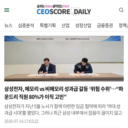
숨쉬는
Data
살아있는
Fact
뉴스
심층분석
특별기획
산업
성장산업
금융증권
정책
삼성전자, 메모리 vs 비메모리 성과급 갈등 ‘위험 수위’…“파
운드리 직원 80%가 이직 고민”
삼성전자가 지난 5월 노사가 함께 마련한 임금 협약에 따라 ‘억대 성
과급 시대’를 열었다. 그러나 최근 삼성 내부에서 잡음이 끊이지 않고
있다. 성과급 제도 개편 과정에서 비반도체 직원들의 입장이 반영되
2026-07-16 17:02:22
지 ...