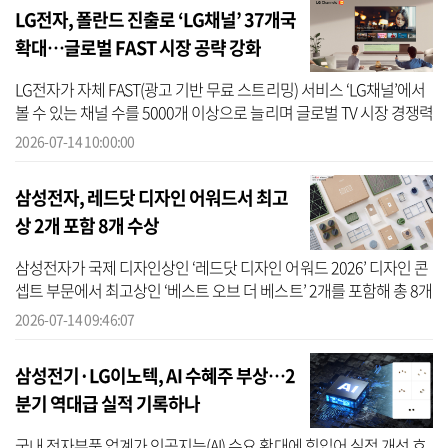
LG전자, 폴란드 진출로 ‘LG채널’ 37개국
확대…글로벌 FAST 시장 공략 강화
LG전자가 자체 FAST(광고 기반 무료 스트리밍) 서비스 ‘LG채널’에서
볼 수 있는 채널 수를 5000개 이상으로 늘리며 글로벌 TV 시장 경쟁력
을 강화한다. LG전자는 최근 폴란드에 LG채널을 론칭하며 LG채널 운
2026-07-14 10:00:00
영 ...
삼성전자, 레드닷 디자인 어워드서 최고
상 2개 포함 8개 수상
삼성전자가 국제 디자인상인 ‘레드닷 디자인 어워드 2026’ 디자인 콘
셉트 부문에서 최고상인 ‘베스트 오브 더 베스트’ 2개를 포함해 총 8개
의 상을 수상했다고 14일 밝혔다. 1955년 독일 노르트라인베스트팔
2026-07-14 09:46:07
렌 ...
삼성전기·LG이노텍, AI 수혜주 부상…2
분기 역대급 실적 기록하나
국내 전자부품 업계가 인공지능(AI) 수요 확대에 힘입어 실적 개선 흐