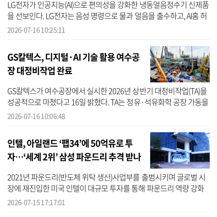
LG전자가 인공지능(AI)으로 편의성을 강화한 냉동얼음정수기 신제품
을 선보인다. LG전자는 음성 명령으로 물과 얼음을 출수하고, AI홈 허
브 역할을 수행하는 ‘LG 퓨리케어 AI 냉동얼음정수기’를 출시했다고
2026-07-16 10:25:11
16일...
GS칼텍스, 디지털·AI 기술 활용 여수공
장 대정비작업 완료
GS칼텍스가 여수공장에서 실시한 2026년 상반기 대정비작업(TA)을
성공적으로 마쳤다고 16일 밝혔다. TA는 정유·석유화학 공장 가동을
멈추고 주요 생산설비를 집중적으로 점검하는 대규모 정기보수 작업
2026-07-16 10:06:48
이다. ...
인텔, 아일랜드 ‘팹34’에 50억유로 투
자…‘세계 2위’ 삼성 파운드리 추격 받나
2021년 파운드리(반도체 위탁 생산)사업부를 출범시키며 글로벌 시
장에 재진입한 미국 인텔이 대규모 투자를 통해 파운드리 역량 강화
에 드라이브를 걸었다. 인텔은 이번 투자로 최첨단 파운드리 제조 경
2026-07-15 17:17:01
쟁력을 ...