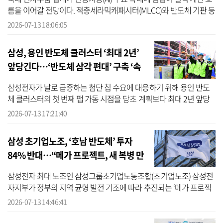
름을 이어갈 전망이다. 적층세라믹캐패시터(MLCC)와 반도체 기판 등
고부가가치 제품 중심으로 사업 포트폴리오를 재편하면서 수익성이
2026-07-13 18:06:05
크게 ...
삼성, 용인 반도체 클러스터 ‘최대 2년’
앞당긴다…‘반도체 삼각 편대’ 구축 ‘속
도’
삼성전자가 날로 급증하는 첨단 칩 수요에 대응하기 위해 용인 반도
체 클러스터의 첫 번째 팹 가동 시점을 당초 계획보다 최대 2년 앞당
기는 방안을 추진키로 했다. 최근 삼성전자는 용인 국가 산업단지(산
2026-07-13 17:21:40
단)...
삼성 초기업노조, ‘호남 반도체’ 투자
84% 반대…“메가 프로젝트, 새 복병 만
났다”
삼성전자 최대 노조인 삼성그룹초기업노동조합(초기업노조) 삼성전
자지부가 정부의 지역 균형 발전 기조에 따라 추진되는 ‘메가 프로젝
트’에 근로자의 목소리가 빠져 있다며, 노조·회사·정부(노사정)가 함
2026-07-13 14:46:41
께 협...