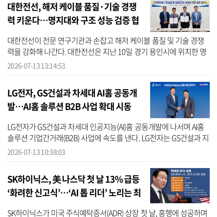
대한전선, 해저 케이블 품질·기술 경쟁
력 키운다…명지대와 구조 성능 검증 협
력
대한전선이 전문 연구기관과 손잡고 해저 케이블 품질 및 기술 경쟁
력을 강화해 나간다. 대한전선은 지난 10일 경기 용인시에 위치한 명
지대 하이브리드구조실험센터에서 ‘해저 케이블 구조 성능 검증 협력
2026-07-13 13:14:53
을 ...
LG전자, GS건설과 차세대 AI홈 공동개
발…AI홈 솔루션 B2B 사업 확대 시동
LG전자가 GS건설과 차세대 인공지능(AI)홈 공동개발에 나서며 AI홈
솔루션 기업간거래(B2B) 사업에 속도를 낸다. LG전자는 GS건설과 지
난 10일 서울 종로구 그랑서울 빌딩에서 차세대 AI홈 공동개발을 위
2026-07-13 10:38:03
한 업무...
SK하이닉스, 美 나스닥 첫 날 13% 급등
‘화려한 신고식’…‘AI 톱 리더’ 노리는 최
태원 “美 반도체 공장 검토”
SK하이닉스가 미국 주식예탁증서(ADR) 상장 첫 날, 흥행에 성공하며