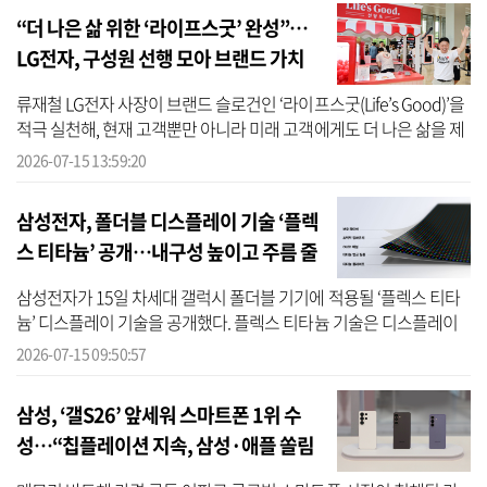
“더 나은 삶 위한 ‘라이프스굿’ 완성”…
LG전자, 구성원 선행 모아 브랜드 가치
내재화
류재철 LG전자 사장이 브랜드 슬로건인 ‘라이프스굿(Life’s Good)’을
적극 실천해, 현재 고객뿐만 아니라 미래 고객에게도 더 나은 삶을 제
공하겠다는 포부를 내비쳤다. LG전자는 지난 13일 서울 여의도 LG트
2026-07-15 13:59:20
윈...
삼성전자, 폴더블 디스플레이 기술 ‘플렉
스 티타늄’ 공개…내구성 높이고 주름 줄
였다
삼성전자가 15일 차세대 갤럭시 폴더블 기기에 적용될 ‘플렉스 티타
늄’ 디스플레이 기술을 공개했다. 플렉스 티타늄 기술은 디스플레이
의 내구성을 한층 강화하면서도 화면 주름을 획기적으로 개선해 보다
2026-07-15 09:50:57
매끄...
삼성, ‘갤S26’ 앞세워 스마트폰 1위 수
성…“칩플레이션 지속, 삼성·애플 쏠림
심화”