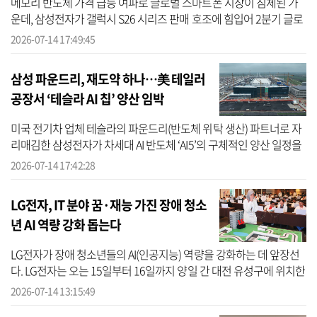
메모리 반도체 가격 급등 여파로 글로벌 스마트폰 시장이 침체된 가
운데, 삼성전자가 갤럭시 S26 시리즈 판매 호조에 힘입어 2분기 글로
벌 시장 1위를 수성했다. 스마트폰 출고가 인상으로 프리미엄과 중저
2026-07-14 17:49:45
가 시...
삼성 파운드리, 재도약 하나…美 테일러
공장서 ‘테슬라 AI 칩’ 양산 임박
미국 전기차 업체 테슬라의 파운드리(반도체 위탁 생산) 파트너로 자
리매김한 삼성전자가 차세대 AI 반도체 ‘AI5’의 구체적인 양산 일정을
공개했다. 삼성은 내년부터 미 텍사스주 테일러공장에서 테슬라의 AI
2026-07-14 17:42:28
...
LG전자, IT 분야 꿈·재능 가진 장애 청소
년 AI 역량 강화 돕는다
LG전자가 장애 청소년들의 AI(인공지능) 역량을 강화하는 데 앞장선
다. LG전자는 오는 15일부터 16일까지 양일 간 대전 유성구에 위치한
‘라마다 바이 윈덤 대전’에서 ‘2026 글로벌장애청소년IT챌린지(GITC)
2026-07-14 13:15:49
한...