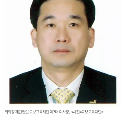
최화정 재단법인 교보교육재단 제7대 이사장. <사진=교보교육재단>