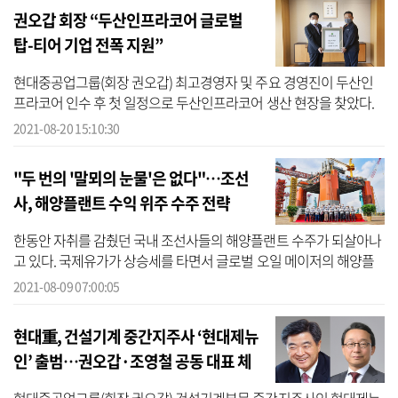
권오갑 회장 “두산인프라코어 글로벌
탑-티어 기업 전폭 지원”
현대중공업그룹(회장 권오갑) 최고경영자 및 주요 경영진이 두산인
프라코어 인수 후 첫 일정으로 두산인프라코어 생산 현장을 찾았다.
현대중공업그룹은 권오갑 현대중공업지주 회장이 20일 조영철 현대
2021-08-20 15:10:30
제뉴인 ...
"두 번의 '말뫼의 눈물'은 없다"…조선
사, 해양플랜트 수익 위주 수주 전략
한동안 자취를 감췄던 국내 조선사들의 해양플랜트 수주가 되살아나
고 있다. 국제유가가 상승세를 타면서 글로벌 오일 메이저의 해양플
랜트 발주가 늘고 있기 때문이다.국내 조선사들은 과거 저유가 환경
2021-08-09 07:00:05
에서 해...
현대重, 건설기계 중간지주사 ‘현대제뉴
인’ 출범…권오갑·조영철 공동 대표 체
제