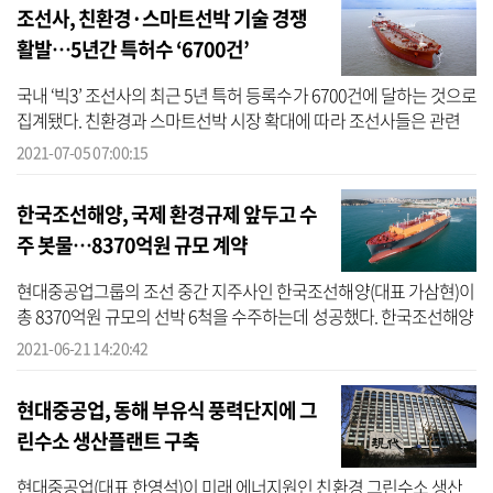
조선사, 친환경·스마트선박 기술 경쟁
활발…5년간 특허수 ‘6700건’
국내 ‘빅3’ 조선사의 최근 5년 특허 등록수가 6700건에 달하는 것으로
집계됐다. 친환경과 스마트선박 시장 확대에 따라 조선사들은 관련
기술 개발에 매진하면서 특허 등록수도 크게 늘고 있다. 5일 기업평가
2021-07-05 07:00:15
사...
한국조선해양, 국제 환경규제 앞두고 수
주 봇물…8370억원 규모 계약
현대중공업그룹의 조선 중간 지주사인 한국조선해양(대표 가삼현)이
총 8370억원 규모의 선박 6척을 수주하는데 성공했다. 한국조선해양
은 최근 해외 선사 4곳과 17만4000입방미터(㎥)급 LNG운반선 2척, 9
2021-06-21 14:20:42
만1000...
현대중공업, 동해 부유식 풍력단지에 그
린수소 생산플랜트 구축
현대중공업(대표 한영석)이 미래 에너지원인 친환경 그린수소 생산