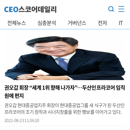
전체뉴스
심층분석
거버넌스
전자
IT
권오갑 회장 “세계 1위 향해 나가자”…두산인프라코어 임직
원에 편지
권오갑 현대중공업지주 회장이 현대중공업그룹 새 식구가 된 두산인
프라코어의 조기 정착과 시너지창출을 위한 행보를 이어가고 있다.
현대중공업지주는 권 회장이 지난 20일 두산인프라코어 인천 공장과
2021-08-23 11:36:10
안산 ...