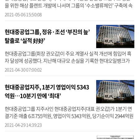
을 위한 해상 플랜트 개발에 나서며 그룹의 ‘수소밸류체인’ 구축에 속
도를 내고 있다.현대중공업은 6일 울산시 테크노산업단지에서 울산
2021-05-06 15:50:08
시·울산...
현대중공업그룹, 정유·조선 ‘부진의 늪’
탈출로 ‘실적 好好’
현대중공업그룹(회장 권오갑)이 주요 계열사 실적 개선에 힘입어 흑
자 달성에 성공했다. 지난해 대규모 손실을 기록한 현대오일뱅크가
올 들어 이익을 실현했고, 조선 지주사인 한국조선해양 실적도 회복
2021-04-30 07:00:02
세로 돌...
현대중공업지주, 1분기 영업이익 5343
억원…10분기 만에 ‘최대’
현대중공업그룹 지주사인 현대중공업지주(대표 권오갑)가 1분기 연
결기준 매출 6조755억원, 영업이익 5343억원, 당기순이익 2944억원
을 각각 기록했다고 29일 공시했다. 매출액은 작년 동기 대비 6.3% 증
2021-04-29 14:39:23
가했고 ...