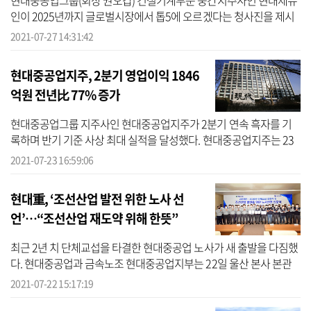
현대중공업그룹(회장 권오갑) 건설기계부문 중간지주사인 현대제뉴
인이 2025년까지 글로벌시장에서 톱5에 오르겠다는 청사진을 제시
하며 공식 출범했다. 현대중공업그룹은 27일 현대제뉴인 대표이사
2021-07-27 14:31:42
선임과 국내...
현대중공업지주, 2분기 영업이익 1846
억원 전년比 77% 증가
현대중공업그룹 지주사인 현대중공업지주가 2분기 연속 흑자를 기
록하며 반기 기준 사상 최대 실적을 달성했다. 현대중공업지주는 23
일 공시를 통해 2분기 매출 6조3303억원, 영업이익 1846억원을 기록
2021-07-23 16:59:06
했다고 밝...
현대重, ‘조선산업 발전 위한 노사 선
언’…“조선산업 재도약 위해 한뜻”
최근 2년 치 단체교섭을 타결한 현대중공업 노사가 새 출발을 다짐했
다. 현대중공업과 금속노조 현대중공업지부는 22일 울산 본사 본관
에서 ‘조선산업 발전을 위한 노사 선언’ 선포식을 갖고, 조선산업 발전
2021-07-22 15:17:19
과 ...