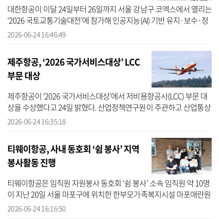
대한항공이 이달 24일부터 26일까지 서울 강남구 코엑스에서 열리는
‘2026 국토교통기술대전’에 참가해 인공지능(AI) 기반 유지·보수·정
비(MRO) 기술과 미래 항공 솔루션을 선보인다고 밝혔다. 국토교통기
2026-06-24 16:46:49
술대...
제주항공, ‘2026 국가서비스대상’ LCC
부문 대상
제주항공이 ‘2026 국가서비스대상’에서 저비용항공사(LCC) 부문 대
상을 수상했다고 24일 밝혔다. 산업정책연구원이 주관하고 산업통상
자원부가 후원하는 국가서비스대상은 서비스 가치·고객 만족·고객
2026-06-24 16:35:18
소통 등...
티웨이항공, 사내 동호회 ‘쉼 봉사’ 지역
봉사활동 진행
티웨이항공은 임직원 자원봉사 동호회 ‘쉼 봉사’ 소속 임직원 약 10명
이 지난 20일 서울 마포구에 위치한 한부모가족복지시설 마포애란원
을 찾아 봉사 활동을 진행했다고 24일 밝혔다. 이번 봉사활동은 건물
2026-06-24 16:16:50
내...