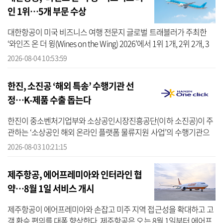
인 1위…5개 부문 수상
대한항공이 미국 비즈니스 여행 전문지 글로벌 트래블러가 주최한
‘와인즈 온 더 윙(Wines on the Wing) 2026’에서 1위 1개, 2위 2개, 3
위 2개 등 5개 부문을 수상했다고 4일 밝혔다. 시상식은 현지시간 기
2026-08-04 10:53:59
준으...
한진, 소진공 ‘해외 특송’ 수행기관 선
정…K-제품 수출 돕는다
한진이 중소벤처기업부와 소상공인시장진흥공단(이하 소진공)이 주
관하는 ‘소상공인 해외 온라인 플랫폼 물류지원 사업’의 수행기관으
로 선정됐다고 3일 밝혔다. 이에 따라 해외 수출 물류에 어려움을 느
2026-08-03 10:21:15
껴왔던...
제주항공, 에어프레미아와 인터라인 협
약…8월 1일 서비스 개시
제주항공이 에어프레미아와 손잡고 미주 지역 접근성을 확대하고 고
객 환승 편의를 대폭 향상한다. 제주항공은 오는 8월 1일부터 에어프