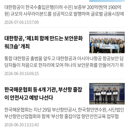
대한항공이 한국수출입은행(이하 수은) 보증부 200억엔(약 1900억
원) 규모의 사무라이본드를 성공적으로 발행하며 글로벌 금융시장에
서 우수한 신용도와 성장성을 다시 한번 입증했다. 사무라이본드는
2026-07-06 15:57:09
외국기업...
대한항공, ‘제1회 함께 만드는 보안문화
워크숍’ 개최
통합 대한항공 출범을 앞두고 대한항공과 아시아나항공 항공보안 담
당자들이 처음으로 한자리에 모여 하나의 보안문화를 만들어가기 위
한 소통의 장을 마련했다. 대한항공은 최근 서울 강서구 대한항공 본
2026-06-30 16:06:15
사에...
한국해운협회 등 4개 기관, 부산항 줄잡
이 안전사고 예방 나선다
한국해운협회는 지난 29일 부산항만공사, 한국항만연수원, 사단법인
부산항만산업협회와 함께 ‘부산항 줄잡이업 항만안전교육 업무협
약’을 체결했다고 30일 밝혔다. 이번 협약은 선박이 부두에 접안하거
2026-06-30 13:31:43