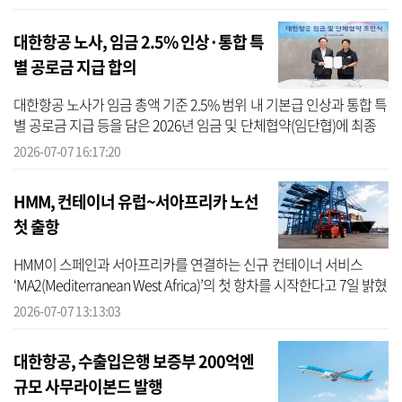
의 1 수...
대한항공 노사, 임금 2.5% 인상·통합 특
별 공로금 지급 합의
대한항공 노사가 임금 총액 기준 2.5% 범위 내 기본급 인상과 통합 특
별 공로금 지급 등을 담은 2026년 임금 및 단체협약(임단협)에 최종
합의했다. 대한항공은 7일 서울 강서구 대한항공 본사에서 우기홍 대
2026-07-07 16:17:20
한...
HMM, 컨테이너 유럽~서아프리카 노선
첫 출항
HMM이 스페인과 서아프리카를 연결하는 신규 컨테이너 서비스
‘MA2(Mediterranean West Africa)’의 첫 항차를 시작한다고 7일 밝혔
다. MA2 서비스는 최원혁 사장 부임 이후 컨테이너 부문 전략으로 수
2026-07-07 13:13:03
립한 ‘허...
대한항공, 수출입은행 보증부 200억엔
규모 사무라이본드 발행