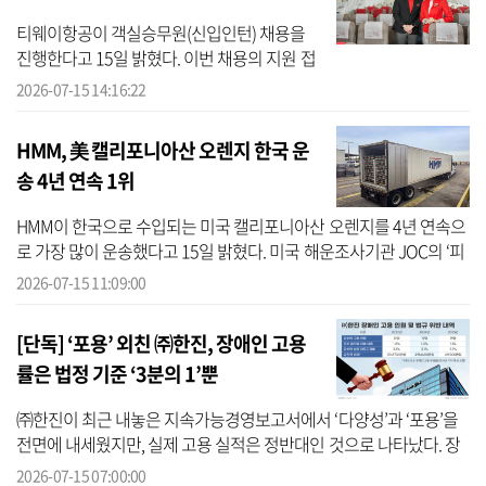
티웨이항공이 객실승무원(신입인턴) 채용을
진행한다고 15일 밝혔다. 이번 채용의 지원 접
수는 오는 24일 오후 2시까지 티웨이항공 공식
2026-07-15 14:16:22
채용 사이트를 통해 진행되며, 최종 합격자의
근무 지역은 서울이다. ...
HMM, 美 캘리포니아산 오렌지 한국 운
송 4년 연속 1위
HMM이 한국으로 수입되는 미국 캘리포니아산 오렌지를 4년 연속으
로 가장 많이 운송했다고 15일 밝혔다. 미국 해운조사기관 JOC의 ‘피
어스 데이터(Piers Data)’에 따르면 올해 한국으로 수입된 캘리포니아
2026-07-15 11:09:00
산 오...
[단독] ‘포용’ 외친 ㈜한진, 장애인 고용
률은 법정 기준 ‘3분의 1’뿐
㈜한진이 최근 내놓은 지속가능경영보고서에서 ‘다양성’과 ‘포용’을
전면에 내세웠지만, 실제 고용 실적은 정반대인 것으로 나타났다. 장
애인 고용 인원이 3년째 제자리걸음을 하며 법정 의무고용률의 3분
2026-07-15 07:00:00