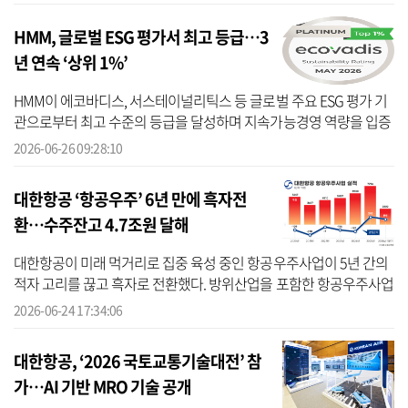
나 이안...
HMM, 글로벌 ESG 평가서 최고 등급…3
년 연속 ‘상위 1%’
HMM이 에코바디스, 서스테이널리틱스 등 글로벌 주요 ESG 평가 기
관으로부터 최고 수준의 등급을 달성하며 지속가능경영 역량을 입증
했다고 26일 밝혔다. HMM은 프랑스 소재 글로벌 ESG 평가기관인 에
2026-06-26 09:28:10
코바디스...
대한항공 ‘항공우주’ 6년 만에 흑자전
환…수주잔고 4.7조원 달해
대한항공이 미래 먹거리로 집중 육성 중인 항공우주사업이 5년 간의
적자 고리를 끊고 흑자로 전환했다. 방위산업을 포함한 항공우주사업
이 새 성장 동력으로 떠오르며 여객과 화물 중심인 기존 사업의 구조
2026-06-24 17:34:06
적 한...
대한항공, ‘2026 국토교통기술대전’ 참
가…AI 기반 MRO 기술 공개