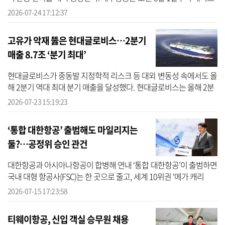
레미아와의 인터라인(Interline) 연계 서비스를 본격 시행한다고 24일
2026-07-24 17:12:37
밝...
고유가 악재 뚫은 현대글로비스…2분기
매출 8.7조 ‘분기 최대’
현대글로비스가 중동발 지정학적 리스크 등 대외 변동성 속에서도 올
해 2분기 역대 최대 분기 매출을 달성했다. 현대글로비스는 올해 2분
기 매출액 8조7054억원을 기록했다고 23일 공시했다. 지난해 같은
2026-07-23 15:19:23
기간 ...
‘통합 대한항공’ 출범해도 마일리지는
둘?…공정위 승인 관건
대한항공과 아시아나항공이 합병해 연내 ‘통합 대한항공’이 출범하면
국내 대형 항공사(FSC)는 한 곳으로 줄고, 세계 10위권 ‘메가 캐리
어’가 탄생한다. 그러나 두 회사의 마일리지인 스카이패스와 구(舊) 아
2026-07-15 17:23:58
시...
티웨이항공, 신입 객실 승무원 채용