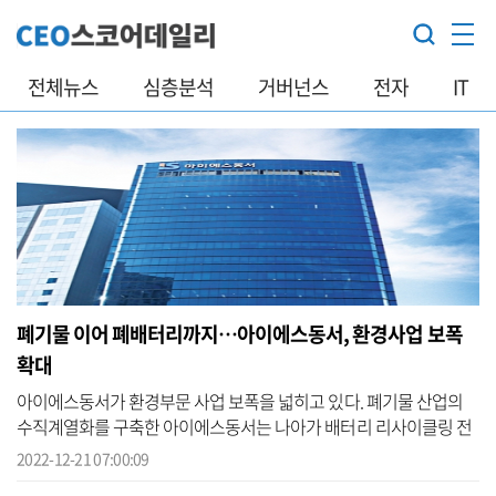
전체뉴스
심층분석
거버넌스
전자
IT
폐기물 이어 폐배터리까지…아이에스동서, 환경사업 보폭
확대
아이에스동서가 환경부문 사업 보폭을 넓히고 있다. 폐기물 산업의
수직계열화를 구축한 아이에스동서는 나아가 배터리 리사이클링 전
과정 밸류체인 확보에 나서고 있다. 환경을 기업 핵심 성장동력으로
2022-12-21 07:00:09
삼은 만...