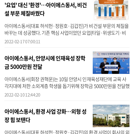
'요업' 대신 '환경'…아이에스동서, 비건
설 부문 체질바꿨다
아이에스동서(대표 허석헌·정원호·김갑진)가 비건설 부문의 체질을
바꾸는 데 성공했다. 기존 핵심 사업이었던 요업(타일·위생도기·비
데)을 떼어내고 환경 사업을 확대한 결과다. 현재 환경 사업은 회사의
2022-02-17 07:00:11
비건설...
아이에스동서, 안양시에 인재육성 장학
금 5000만원 전달
아이에스동서(회장 권혁운)는 10일 안양시 인재육성재단에 교육 사
각지대에 처한 소외계층 학생을 돕기위해 장학금 5000만원을 전달했
다. 장학금 전달은 안양시청 3층 시장접견실에서 최대호 안양시장(안
2022-02-10 12:44:20
양시 인...
아이에스동서, 환경 사업 강화…외형 성
장 힘 보탠다
아이에스동서(대표 허석헌·정원호·김갑진)의 환경 사업이 회사의 외