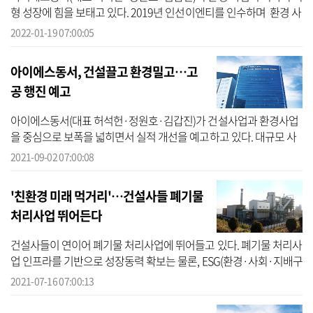
형 성장에 힘을 보태고 있다. 2019년 인선이엔티를 인수하며 환경 사
업에 본격 뛰어든 아이에스동서는 2년 만에 환경 사업 매출을 두 배
2022-01-19 07:00:05
이상 ...
아이에스동서, 건설끌고 환경밀고…고
공 행진 예고
아이에스동서(대표 허석헌·정원호·김갑진)가 건설사업과 환경사업
을 중심으로 보폭을 넓히면서 실적 개선을 예고하고 있다. 대규모 사
업지들이 본격적으로 매출에 반영되는 등 실적 고공 행진을 이어갈
2021-09-02 07:00:08
것이라는 ...
'친환경 미래 먹거리'…건설사들 폐기물
처리사업 뛰어든다
건설사들이 연이어 폐기물 처리사업에 뛰어들고 있다. 폐기물 처리사
업 인프라를 기반으로 성장동력 확보는 물론, ESG(환경·사회·지배구
조) 경영도 강화하며 친환경 기업으로 발돋움 할 수 있어서다. 16일 신
2021-07-16 07:00:13
영...