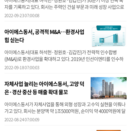
아이에스동서(대표 허석헌·정원호·김갑진)가 50분기 이상 연속 흑
자를 기록하고 있다. 회사는 주력인 건설 부문과 미래 성장 사업으로
중점을 두고 있는 환경 부문이 동반 성장하고 있는 상태다. 아이에스
2022-09-23 07:00:08
동서는 ...
아이에스동서, 공격적 M&A…환경사업
힘 싣는다
아이에스동서(대표 허석헌·정원호·김갑진)가 전략적 인수합병
((M&A))로 환경사업을 확대하고 있다. 2019년 인선이엔티를 인수하
며 환경경영 체계를 구축한 회사는 올해도 환경에너지솔루션(옛 코오
2022-09-18 07:00:03
롱환경에너지)...
자체사업 늘리는 아이에스동서, 고양 덕
은·경산 중산 등 매출 확대 물꼬
아이에스동서가 자체사업을 통해 외형 성장과 고수익 실현을 이뤄나
가고 있다. 회사는 분양액 약 1조5000억원, 순이익 약 4000억원에 달
했던 ‘용호동W 프로젝트’ 성공 이후 앞으로 ‘고양 덕은’·‘경산 중산’ 등
2022-08-24 07:00:09
대...