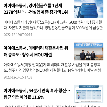
아이에스동서, 잉여현금흐름 1년새
2278억원↑…건설업계 중 증가액 1위
아이에스동서의 잉여현금흐름(FCF)이 1년새 2000억원 이상 증가했
다. 자본적 지출이 늘었으나, 영업활동현금흐름이 300% 넘게 급증한
영향이다. 건설업계에서 1000억원 이상 잉여현금흐름이 늘어난 곳은
2022-12-19 07:00:14
아이에스...
아이에스동서, 폐배터리 재활용사업 위
해 충북도·청주시 MOU 체결
아이에스동서(회장 권혁운)가 폐배터리 재활용 사업을 위해 충청북
도, 청주시와 업무협약(MOU)을 체결했다고 14일 밝혔다. 이날 충청
북도 청주시 충북도청에서 열린 협약식에는 권혁운 아이에스그룹 회
2022-12-14 15:17:08
장, 권민...
아이에스동서, 54분기 연속 흑자 행진…
평균 영업이익률 11.6%