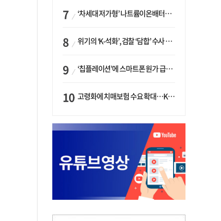
‘차세대 저가형’ 나트륨이온배터리 시대 오나…LG화학·에코프로, 상용화 속도낸다
위기의 ‘K-석화’, 검찰 ‘담합’ 수사 착수…“LG·한화·롯데 등 7개 업체, 8개 제품 가격 담합”
‘칩플레이션’에 스마트폰 원가 급등…삼성전자, ‘엑시노스’ 채택 확대하나
고령화에 치매보험 수요 확대…KB손보·삼성화재가 ‘시장 주도’