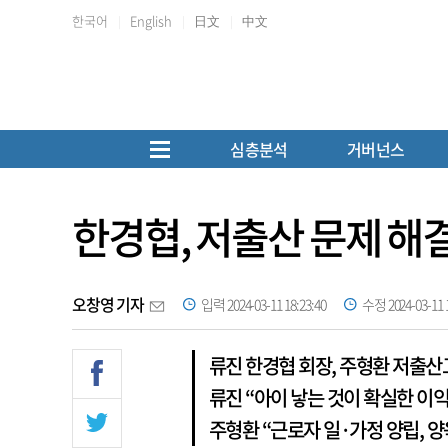
한국어
English
日文
中文
심층분석
거버넌스
한경협, 저출산 문제 해
오창영 기자
입력 2024-03-11 18:23:40
수정 2024-03-11 1
류진 한경협 회장, 주형환 저출
류진 “아이 낳는 것이 확실한 이
주형환 “근로자 일·가정 양립, 양