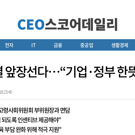
전자
IT
금융
중공업
생활경제
결 앞장선다…“기업·정부 한
8:23:40
산고령사회위원회 부위원장과 면담
익 되도록 인센티브 제공해야”
육 부담 완화 위해 적극 지원”