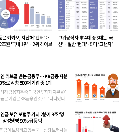
품은 카카오, 지난해 '엔터' 매
고위공직자 車 4대 중 3대는 ‘국
.2조원 '국내 1위'…2위 하이브
산’…절반 ‘현대’·최다 ‘그랜저’
 JYP 순
인 러브콜 받는 금융주… KB금융 지분
80%로 시총 500대 기업 중 1위
 상장 금융지주 중 외국인 투자자 지분율이
 높은 기업은 KB금융인 것으로 나타났다.
 외국인 지분율이 가장 낮은 곳은 메리츠금
었다. 특히 KB금융은 지난달 말 기준 해외
연금 보유 보험주 가치 2분기 3조 ‘껑
투자자 지분율이...
… 삼성생명 90% 급등 덕
연금이 보유하고 있는 국내 상장 보험사들