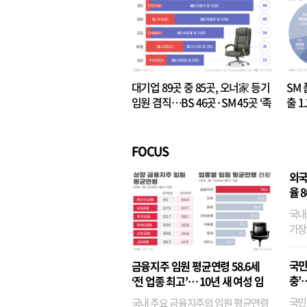
대기업 89곳 중 85곳, 오너家 등기
SM 
임원 겸직…BS 46곳·SM 45곳 ‘족
출 1
벌경영’ 고착화
·3위
FOCUS
외국
율 
국내
가장
반면
융이
국민
금융지주 임원 평균연령 58.6세
기관
충’
‘전 업종 최고’… 10년 새 여성 임
원은 14배 껑충
국민
국내 주요 금융지주의 임원 평균연령