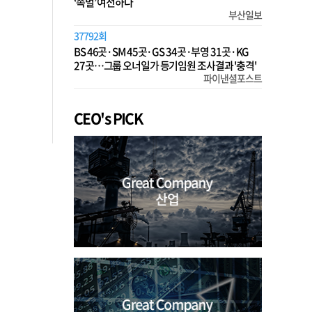
‘족벌’ 여전하다
부산일보
37792회
BS 46곳·SM 45곳·GS 34곳·부영 31곳·KG
27곳…그룹 오너일가 등기임원 조사결과 '충격'
파이낸셜포스트
CEO's PICK