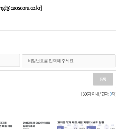
@ceoscore.co.kr]
등록
[ 300자 이내 / 현재:
0
자 ]