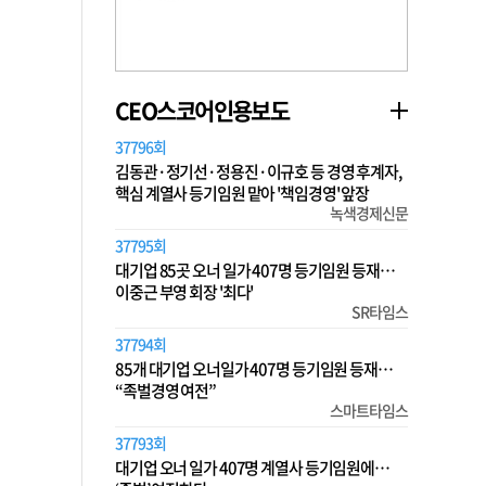
CEO스코어인용보도
37796회
김동관·정기선·정용진·이규호 등 경영 후계자,
핵심 계열사 등기임원 맡아 '책임경영' 앞장
녹색경제신문
37795회
대기업 85곳 오너 일가 407명 등기임원 등재…
이중근 부영 회장 '최다'
SR타임스
37794회
85개 대기업 오너일가 407명 등기임원 등재…
“족벌경영 여전”
스마트타임스
37793회
대기업 오너 일가 407명 계열사 등기임원에…