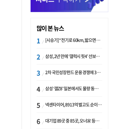
많이 본 뉴스
[시승기] “전기로 60km, 밟으면 462마력”…볼보 XC60 T8의 두 얼굴
삼성, 2년 만에 ‘갤럭시 핏4’ 선보이나…웨어러블 생태계 확장 ‘시동’
2차 국민성장펀드 운용 경쟁에 33개사 몰렸다…신한·하나 등 새 얼굴 대거 합류
삼성 ‘갤Z8’ 일본에서도 물량 동났다…애플 참전 앞두고 선두 수성 ‘시험대’
넥센타이어, 8913억 벌고도 순이익 2억…유럽 세부담에 이익 증발
대기업 89곳 중 85곳, 오너家 등기임원 겸직…BS 46곳·SM 45곳 ‘족벌경영’ 고착화