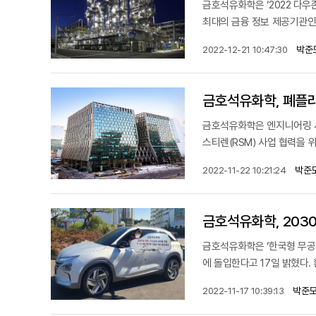
금호석유화학은 ‘2022 다우존
최대의 금융 정보 제공기관인 
박준
2022-12-21 10:47:30
금호석유화학, 폐플라
금호석유화학은 엔지니어링 서
스티렌(RSM) 사업 협력을 
박준
2022-11-22 10:21:24
금호석유화학, 203
금호석유화학은 ‘한국형 무공해차
에 돌입한다고 17일 밝혔다.
박준모
2022-11-17 10:39:13