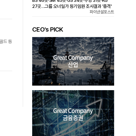
BS 46곳·SM 45곳·GS 34곳·부영 31곳·KG
27곳…그룹 오너일가 등기임원 조사결과 '충격'
파이낸셜포스트
CEO's PICK
골드 등