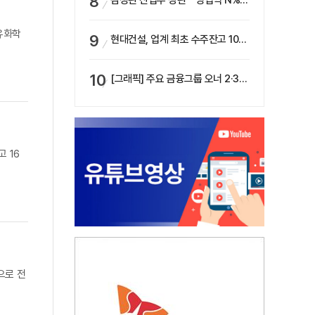
김정관 산업부 장관 “‘영업익 N% 성과급’ 지급 반대…주주·투자자 이익 반해”
유화학
현대건설, 업계 최초 수주잔고 100조 돌파…하반기 ‘원전’ 수주 드라이브
[그래픽] 주요 금융그룹 오너 2·3세 현황
 16
으로 전