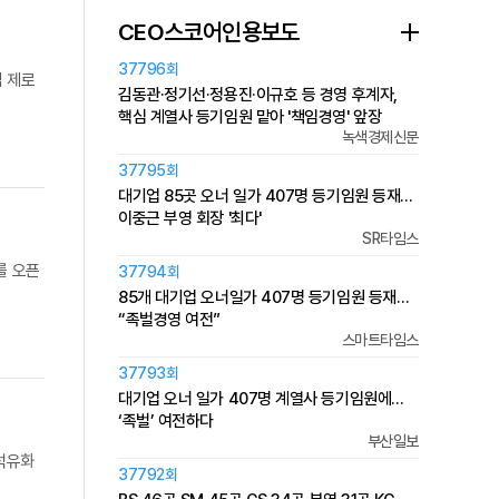
CEO스코어인용보도
37796회
립 제로
김동관·정기선·정용진·이규호 등 경영 후계자,
핵심 계열사 등기임원 맡아 '책임경영' 앞장
녹색경제신문
37795회
대기업 85곳 오너 일가 407명 등기임원 등재…
이중근 부영 회장 '최다'
SR타임스
를 오픈
37794회
85개 대기업 오너일가 407명 등기임원 등재…
“족벌경영 여전”
스마트타임스
37793회
대기업 오너 일가 407명 계열사 등기임원에…
‘족벌’ 여전하다
부산일보
호석유화
37792회