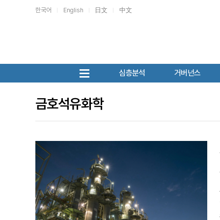
한국어
English
日文
中文
심층분석
거버넌스
금호석유화학