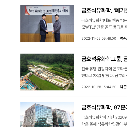
금호석유화학, ‘폐기물
금호석유화학(대표 백종훈)은
(ZWTL)’ 인증 골드 등급을 
박준
2022-11-02 09:48:00
금호석유화학그룹, 금
전국 유명 관광지에 콘도와 
했다고 28일 밝혔다. 금호
박준
2022-10-28 15:44:20
금호석유화학, 87분
금호석유화학이 지난 2020
학은 올해 석유화학업황이 부진