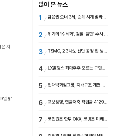
많이 본 뉴스
금융권 오너 3세, 승계 시계 빨라지나…한국투자 ‘속도’·미래에셋·메리츠는 ‘거리두기’
위기의 ‘K-석화’, 검찰 ‘담합’ 수사 착수…“LG·한화·롯데 등 7개 업체, 8개 제품 가격 담합”
학은 지
TSMC, 2·3나노 선단 공정 칩 생산 가속화…삼성, 파운드리 확장 변수 맞나
LX홀딩스 최대주주 오르는 구형모 사장…계열사 실적 개선 ‘과제’
현대백화점그룹, 지배구조 개편 작업…지주사 행위제한 요건 해소
9일 밝
교보생명, 연금저축 적립금 4129억 증가 ‘1위’…KB라이프는 최대 감소율
코인원은 한투·OKX, 코빗은 미래에셋…중소 거래소 ‘금융 동맹’ 승부수