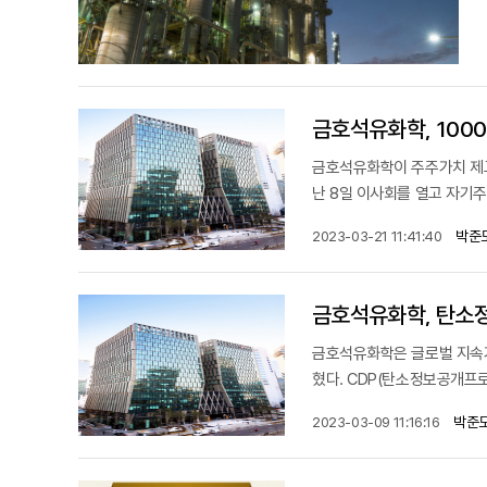
금호석유화학, 100
금호석유화학이 주주가치 제고
난 8일 이사회를 열고 자기주
박준
2023-03-21 11:41:40
금호석유화학, 탄소정
금호석유화학은 글로벌 지속가
혔다. CDP(탄소정보공개프로
박준모
2023-03-09 11:16:16