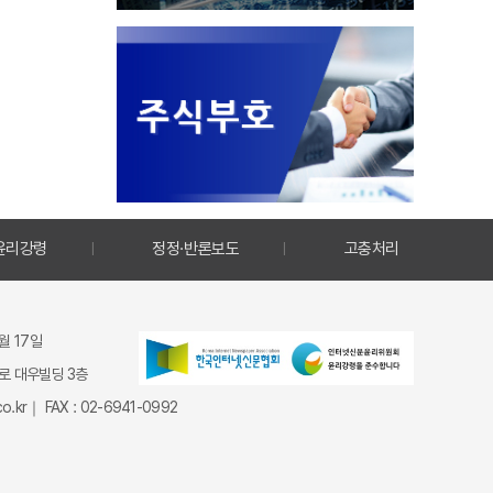
윤리강령
정정·반론보도
고충처리
9월 17일
종로 대우빌딩 3층
.kr｜ FAX : 02-6941-0992