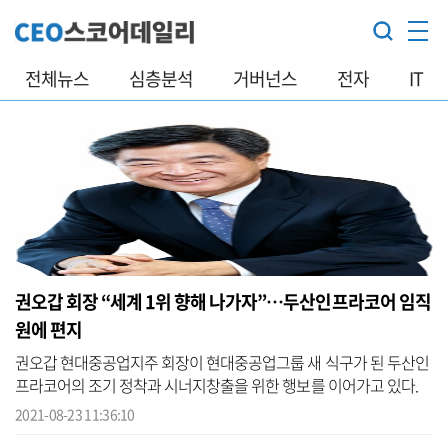
전체뉴스
심층분석
거버넌스
전자
IT
권오갑 회장 “세계 1위 향해 나가자”…두산인프라코어 임직
원에 편지
권오갑 현대중공업지주 회장이 현대중공업그룹 새 식구가 된 두산인
프라코어의 조기 정착과 시너지창출을 위한 행보를 이어가고 있다.
현대중공업지주는 권 회장이 지난 20일 두산인프라코어 인천 공장과
2021-08-23 11:36:10
안산 ...