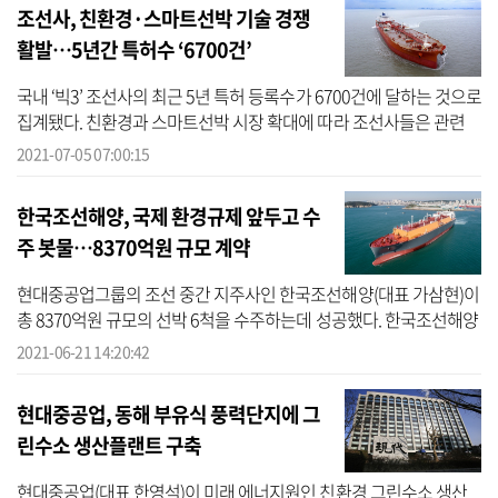
조선사, 친환경·스마트선박 기술 경쟁
활발…5년간 특허수 ‘6700건’
국내 ‘빅3’ 조선사의 최근 5년 특허 등록수가 6700건에 달하는 것으로
집계됐다. 친환경과 스마트선박 시장 확대에 따라 조선사들은 관련
기술 개발에 매진하면서 특허 등록수도 크게 늘고 있다. 5일 기업평가
2021-07-05 07:00:15
사...
한국조선해양, 국제 환경규제 앞두고 수
주 봇물…8370억원 규모 계약
현대중공업그룹의 조선 중간 지주사인 한국조선해양(대표 가삼현)이
총 8370억원 규모의 선박 6척을 수주하는데 성공했다. 한국조선해양
은 최근 해외 선사 4곳과 17만4000입방미터(㎥)급 LNG운반선 2척, 9
2021-06-21 14:20:42
만1000...
현대중공업, 동해 부유식 풍력단지에 그
린수소 생산플랜트 구축
현대중공업(대표 한영석)이 미래 에너지원인 친환경 그린수소 생산