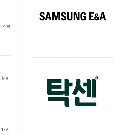
급 신형
 상용
 17만