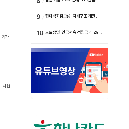
같은 매출 2.4조인데…HD건설기계·두산밥캣, 성장 동력 갈렸다
현대백화점그룹, 지배구조 개편 작업…지주사 행위제한 요건 해소
교보생명, 연금저축 적립금 4129억 증가 ‘1위’…KB라이프는 최대 감소율
은 기간
국노사협