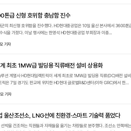
00톤급 신형 호위함 충남함 진수
군의 최신형 호위함을 진수했다. HD현대중공업은 10일 울산 본사에서 3600톤
진수식을 가졌다. 이날 행사에는 한영석 HD현대중공업 부회장과 이종...
모 기자
계 최초 1MW급 빌딩용 직류배전 설비 상용화
루션 계열사 HD현대일렉트릭이 세계 최초로 1MW급 빌딩용 직류(DC)배전 설비
릭은 7일 경기도 판교에 위치한 HD현대 글로벌R&D센터(이하 GRC)에서 한...
모 기자
업 울산조선소, LNG선에 친환경·스마트 기술력 품었다
선박을 건조하는 직원들과 자재들을 옮기는 차량들로 분주했다. 조선소 안쪽에는