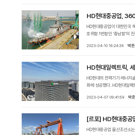
HD현대중공업, 36
HD현대중공업이 대한민국 해
호위함 1번함인 ‘충남함’의 
박준
2023-04-10 16:24:36
HD현대일렉트릭, 세
HD현대의 전력기기·에너지솔
화에 성공했다. HD현대일렉트
박준
2023-04-07 09:41:59
[르포] HD현대중공
HD현대중공업 울산조선소는 