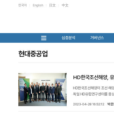
한국어
English
日文
中文
심층분석
거버넌스
현대중공업
HD한국조선해양, 유
HD한국조선해양이 조선·해양
독일 HD유럽연구센터를 중심으로
박준
2023-04-28 16:52:12