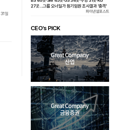
BS 46곳·SM 45곳·GS 34곳·부영 31곳·KG
27곳…그룹 오너일가 등기임원 조사결과 '충격'
파이낸셜포스트
31일
CEO's PICK