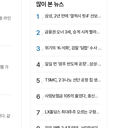
많이 본 뉴스
삼성, 2년 만에 ‘갤럭시 핏4’ 선보이나…웨어러블 생태계 확장 ‘시동’
품 라인
금융권 오너 3세, 승계 시계 빨라지나…한국투자 ‘속도’·미래에셋·메리츠는 ‘거리두기’
위기의 ‘K-석화’, 검찰 ‘담합’ 수사 착수…“LG·한화·롯데 등 7개 업체, 8개 제품 가격 담합”
갈길 먼 ‘광주 반도체 공장’…삼성·SK, ‘주 52시간제’ 규제 해소 ‘공방’
’를 가
TSMC, 2·3나노 선단 공정 칩 생산 가속화…삼성, 파운드리 확장 변수 맞나
사망보험금 105억 줄었다, 종신보험·유동화 동시에 ‘주춤’…신한라이프는 401억 급증
LX홀딩스 최대주주 오르는 구형모 사장…계열사 실적 개선 ‘과제’
다. 같