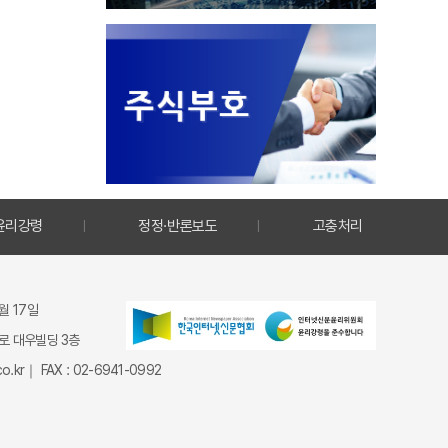
윤리강령
정정·반론보도
고충처리
9월 17일
종로 대우빌딩 3층
.kr｜ FAX : 02-6941-0992