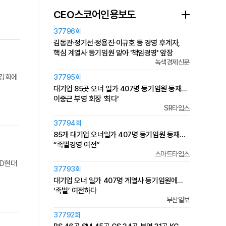
CEO스코어인용보도
37796회
김동관·정기선·정용진·이규호 등 경영 후계자,
핵심 계열사 등기임원 맡아 '책임경영' 앞장
녹색경제신문
 강화에
37795회
대기업 85곳 오너 일가 407명 등기임원 등재…
이중근 부영 회장 '최다'
SR타임스
37794회
85개 대기업 오너일가 407명 등기임원 등재…
“족벌경영 여전”
스마트타임스
HD현대
37793회
대기업 오너 일가 407명 계열사 등기임원에…
‘족벌’ 여전하다
부산일보
37792회