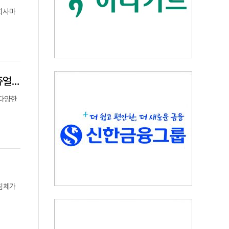
회사마
HD현대 건설기계 3사, 유연한 기업문화 도입…“금요일 회의 없애고 복장도 캐쥬얼로”
 다양한
 침체가