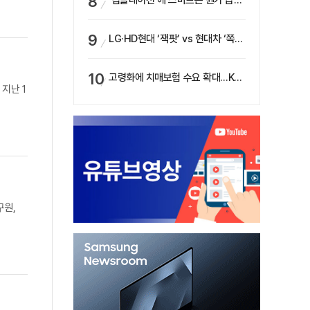
‘칩플레이션’에 스마트폰 원가 급등…삼성전자, ‘엑시노스’ 채택 확대하나
LG·HD현대 ‘잭팟’ vs 현대차 ‘쪽박’…글로벌 사모펀드, 韓 대기업 투자 ‘희비’
고령화에 치매보험 수요 확대…KB손보·삼성화재가 ‘시장 주도’
지난 1
구원,