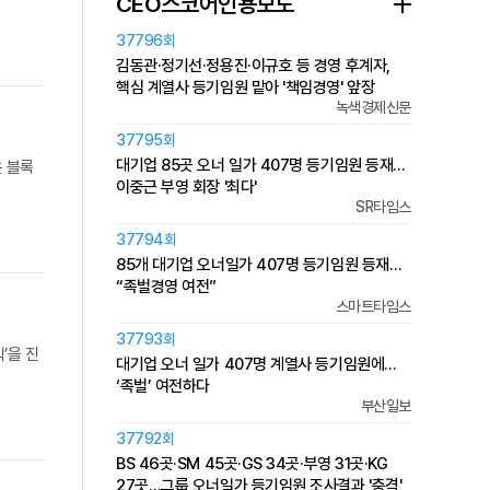
CEO스코어인용보도
37796회
김동관·정기선·정용진·이규호 등 경영 후계자,
핵심 계열사 등기임원 맡아 '책임경영' 앞장
녹색경제신문
37795회
대기업 85곳 오너 일가 407명 등기임원 등재…
은 블록
이중근 부영 회장 '최다'
SR타임스
37794회
85개 대기업 오너일가 407명 등기임원 등재…
“족벌경영 여전”
스마트타임스
37793회
’을 진
대기업 오너 일가 407명 계열사 등기임원에…
‘족벌’ 여전하다
부산일보
37792회
BS 46곳·SM 45곳·GS 34곳·부영 31곳·KG
27곳…그룹 오너일가 등기임원 조사결과 '충격'