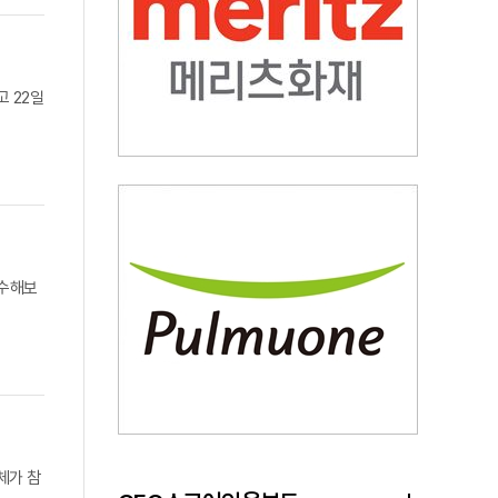
고 22일
풍수해보
체가 참