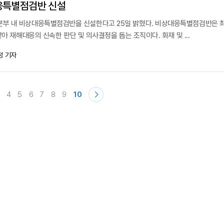
응특별점검반 신설
부 내 비상대응특별점검반을 신설한다고 25일 밝혔다. 비상대응특별점검반은 
맡아 재해대응의 신속한 판단 및 의사결정을 돕는 조직이다. 화재 및 ...
정 기자
4
5
6
7
8
9
10