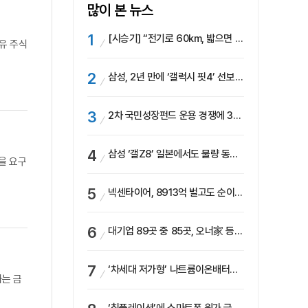
많이 본 뉴스
[시승기] “전기로 60km, 밟으면 462마력”…볼보 XC60 T8의 두 얼굴
유 주식
삼성, 2년 만에 ‘갤럭시 핏4’ 선보이나…웨어러블 생태계 확장 ‘시동’
2차 국민성장펀드 운용 경쟁에 33개사 몰렸다…신한·하나 등 새 얼굴 대거 합류
삼성 ‘갤Z8’ 일본에서도 물량 동났다…애플 참전 앞두고 선두 수성 ‘시험대’
을 요구
넥센타이어, 8913억 벌고도 순이익 2억…유럽 세부담에 이익 증발
대기업 89곳 중 85곳, 오너家 등기임원 겸직…BS 46곳·SM 45곳 ‘족벌경영’ 고착화
‘차세대 저가형’ 나트륨이온배터리 시대 오나…LG화학·에코프로, 상용화 속도낸다
는 금