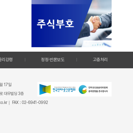
윤리강령
정정·반론보도
고충처리
9월 17일
종로 대우빌딩 3층
.kr｜ FAX : 02-6941-0992