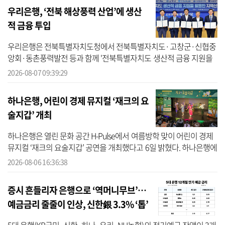
우리은행, ‘전북 해상풍력 산업’에 생산
적 금융 투입
우리은행은 전북특별자치도청에서 전북특별자치도·고창군·신협중
앙회·동촌풍력발전 등과 함께 '전북특별자치도 생산적 금융 지원을
활용한 지역산업 발전 협약(MOU)'을 체결했다고 7일 밝혔다. 우리은
2026-08-07 09:39:29
행에 따르...
하나은행, 어린이 경제 뮤지컬 ‘재크의 요
술지갑’ 개최
하나은행은 열린 문화 공간 H-Pulse에서 여름방학 맞이 어린이 경제
뮤지컬 ‘재크의 요술지갑’ 공연을 개최했다고 6일 밝혔다. 하나은행에
따르면 ‘재크의 요술지갑’은 하나은행이 미래세대를 위한 금융 교육
2026-08-06 16:36:38
의 ...
증시 흔들리자 은행으로 ‘역머니무브’…
예금금리 줄줄이 인상, 신한銀 3.3% ‘톱’