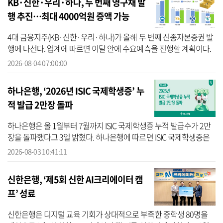
KB·신한·우리·하나, 두 번째 영구채 발
행 추진…최대 4000억원 증액 가능
4대 금융지주(KB·신한·우리·하나)가 올해 두 번째 신종자본증권 발
행에 나선다. 업계에 따르면 이달 안에 수요예측을 진행할 계획이다.
우리금융은 이 가운데 가장 먼저 수요예측을 진행하는 것으로 알려졌
2026-08-04 07:00:00
다. ...
하나은행, ‘2026년 ISIC 국제학생증’ 누
적 발급 2만장 돌파
하나은행은 올 1월부터 7월까지 ISIC 국제학생증 누적 발급수가 2만
장을 돌파했다고 3일 밝혔다. 하나은행에 따르면 ISIC 국제학생증은
국내외에서 공식적으로 학생 신분을 인증받을 수 있는 국제학생증으
2026-08-03 10:41:11
로, 전...
신한은행, ‘제5회 신한 AI크리에이터 캠
프’ 성료
신한은행은 디지털 교육 기회가 상대적으로 부족한 중학생 80명을