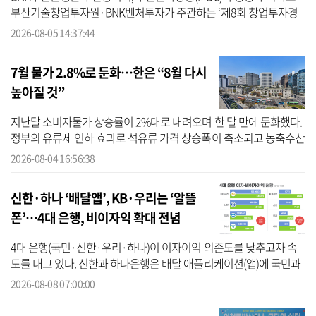
부산기술창업투자원·BNK벤처투자가 주관하는 ‘제8회 창업투자경
진대회 B-스타트업챌린지’에 총 445개사가 참가해 역대 최대 규모를
2026-08-05 14:37:44
달성했다고 5일...
7월 물가 2.8%로 둔화…한은 “8월 다시
높아질 것”
지난달 소비자물가 상승률이 2%대로 내려오며 한 달 만에 둔화했다.
정부의 유류세 인하 효과로 석유류 가격 상승폭이 축소되고 농축수산
물 가격 오름세도 완화된 영향이다. 다만 한국은행은 여행 관련 서비
2026-08-04 16:56:38
스와 ...
신한·하나 ‘배달앱’, KB·우리는 ‘알뜰
폰’…4대 은행, 비이자익 확대 전념
4대 은행(국민·신한·우리·하나)이 이자이익 의존도를 낮추고자 속
도를 내고 있다. 신한과 하나은행은 배달 애플리케이션(앱)에 국민과
우리은행은 알뜰폰 사업에 전력을 다하고 있다. 4대 은행의 올 상반기
2026-08-08 07:00:00
실...