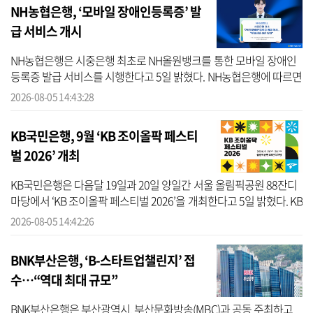
NH농협은행, ‘모바일 장애인등록증’ 발
급 서비스 개시
NH농협은행은 시중은행 최초로 NH올원뱅크를 통한 모바일 장애인
등록증 발급 서비스를 시행한다고 5일 밝혔다. NH농협은행에 따르면
이번 서비스는 디지털 취약계층의 금융 접근성을 높이고, 누구나 편
2026-08-05 14:43:28
리하게 금...
KB국민은행, 9월 ‘KB 조이올팍 페스티
벌 2026’ 개최
KB국민은행은 다음달 19일과 20일 양일간 서울 올림픽공원 88잔디
마당에서 ‘KB 조이올팍 페스티벌 2026’을 개최한다고 5일 밝혔다. KB
국민은행에 따르면 ‘KB 조이올팍 페스티벌’은 올해 공연뿐 아니라 체
2026-08-05 14:42:26
험형·참...
BNK부산은행, ‘B-스타트업챌린지’ 접
수…“역대 최대 규모”
BNK부산은행은 부산광역시, 부산문화방송(MBC)과 공동 주최하고