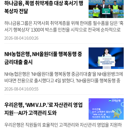
하나금융, 폭염 취약계층 대상 혹서기 행
복상자 전달
하나금융그룹은 지역사회 취약계층을 위해 한여름 필수품을 담은 ‘혹
서기 행복상자’ 1300여 박스를 인천을 시작으로 전국에 순차적으로
전달한다고 4일 밝혔다. 하나금융그룹은 매년 폭염과 한파, 집중호우
2026-08-04 16:00:26
등 ...
NH농협은행, NH올원더풀 행복동행 중
금리대출 출시
NH농협은행은 'NH올원더풀 행복동행 중금리대출'을 NH올원뱅크에
비대면 전용으로 출시했다고 4일 밝혔다. 'NH올원더풀 행복동행 중
금리대출'은 소득증빙이 어려운 만 65세 이상 77세 이하 고객을 대상
2026-08-04 16:00:55
으로 최...
우리은행, ‘WM V.I.P.’로 자산관리 영업
지원…AI가 고객관리 도와
우리은행은 직원들의 효율적인 고객관리와 자산관리 영업을 지원하