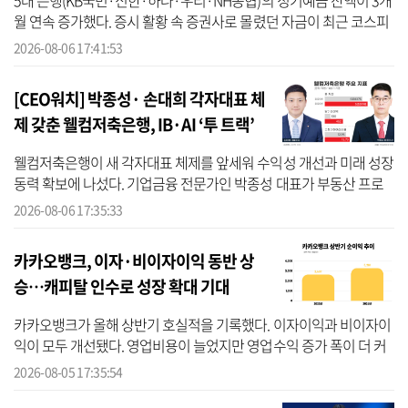
5대 은행(KB국민·신한·하나·우리·NH농협)의 정기예금 잔액이 3개
월 연속 증가했다. 증시 활황 속 증권사로 몰렸던 자금이 최근 코스피
변동성 확대로 안정적인 은행 예금으로 이동하는 ‘역머니무브’ 현상
2026-08-06 17:41:53
이 나타...
[CEO워치] 박종성· 손대희 각자대표 체
제 갖춘 웰컴저축은행, IB·AI ‘투 트랙’
속도
웰컴저축은행이 새 각자대표 체제를 앞세워 수익성 개선과 미래 성장
동력 확보에 나섰다. 기업금융 전문가인 박종성 대표가 부동산 프로
젝트파이낸싱(PF) 등 고위험 자산 관리와 기업금융 강화를 맡고, 손대
2026-08-06 17:35:33
희 ...
카카오뱅크, 이자·비이자이익 동반 상
승…캐피탈 인수로 성장 확대 기대
카카오뱅크가 올해 상반기 호실적을 기록했다. 이자이익과 비이자이
익이 모두 개선됐다. 영업비용이 늘었지만 영업수익 증가 폭이 더 커
이를 상쇄했다. 5일 카카오뱅크 실적 자료를 분석한 결과, 올해 상반
2026-08-05 17:35:54
기 ...