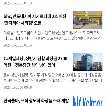
타이펙스-아누가는 태국 상무부 국제무역진흥국(DITP)과 태국상공
2026-05-22 10:07:53
회의소(TCC...
bhc, 인도네시아 자카르타에 2호 매장
‘간다리아 시티점’ 오픈
다이닝브랜즈그룹의 치킨 브랜드 bhc는 인도네시아 수도 자카르타
에 2호 매장 ‘간다리아 시티점’을 오픈했다고 22일 밝혔다. 매장은 약
40평, 74석 규모의 넓은 공간으로 브랜드를 상징하는 색상인 노란색
2026-05-22 10:01:54
을 활...
CJ제일제당, 상반기 담합 과징금 2700
억원…전분당건 심의 남아 있어
올해 상반기 설탕·밀가루 가격 담합으로 2700억원 규모의 과징금을
부과받은 CJ제일제당이 전분당 담합으로 추가 과징금을 부과받을 지
관심이 쏠리고 있다. 공정거래위원회는 전분당 담합 사건 심의를 오
2026-05-22 07:00:00
는 7월 ...
한국콜마, 표적 항노화 화장품 소재 개발