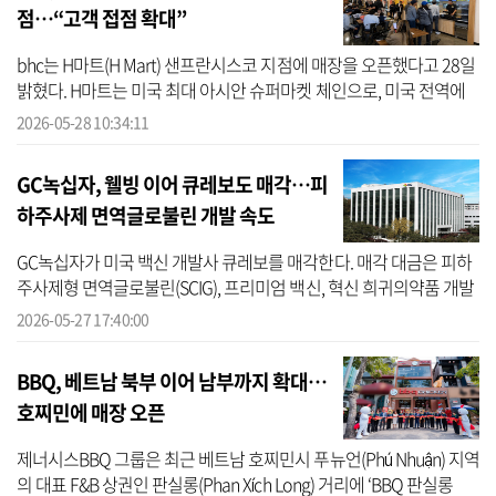
점…“고객 접점 확대”
bhc는 H마트(H Mart) 샌프란시스코 지점에 매장을 오픈했다고 28일
밝혔다. H마트는 미국 최대 아시안 슈퍼마켓 체인으로, 미국 전역에
100여개에 달하는 매장을 운영하며 한인 사회는 물론 현지인들에게
2026-05-28 10:34:11
K-푸드...
GC녹십자, 웰빙 이어 큐레보도 매각…피
하주사제 면역글로불린 개발 속도
GC녹십자가 미국 백신 개발사 큐레보를 매각한다. 매각 대금은 피하
주사제형 면역글로불린(SCIG), 프리미엄 백신, 혁신 희귀의약품 개발
등에 활용될 예정이다. 회사 측은 이 중 SCIG 분야에 중점적으로 투자
2026-05-27 17:40:00
할 ...
BBQ, 베트남 북부 이어 남부까지 확대…
호찌민에 매장 오픈
제너시스BBQ 그룹은 최근 베트남 호찌민시 푸뉴언(Phú Nhuận) 지역
의 대표 F&B 상권인 판실롱(Phan Xích Long) 거리에 ‘BBQ 판실롱