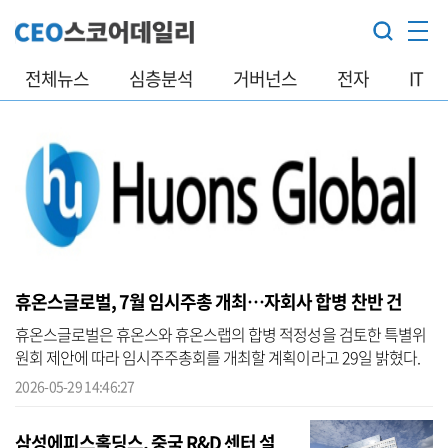
전체뉴스
심층분석
거버넌스
전자
IT
휴온스글로벌, 7월 임시주총 개최…자회사 합병 찬반 건
휴온스글로벌은 휴온스와 휴온스랩의 합병 적정성을 검토한 특별위
원회 제안에 따라 임시주주총회를 개최할 계획이라고 29일 밝혔다.
휴온스글로벌 이사회는 외부 전문가가 포함된 특별위원회를 통해 휴
2026-05-29 14:46:27
온스글로...
삼성에피스홀딩스, 중국 R&D 센터 설