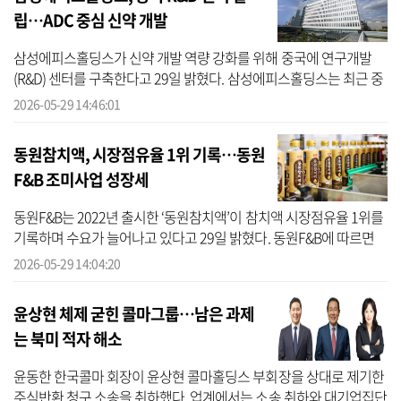
립…ADC 중심 신약 개발
삼성에피스홀딩스가 신약 개발 역량 강화를 위해 중국에 연구개발
(R&D) 센터를 구축한다고 29일 밝혔다. 삼성에피스홀딩스는 최근 중
국 베이징(北京)시 창핑(昌平)구에 바이오의약품 연구개발 사업을 목
2026-05-29 14:46:01
적으로 ...
동원참치액, 시장점유율 1위 기록…동원
F&B 조미사업 성장세
동원F&B는 2022년 출시한 ‘동원참치액’이 참치액 시장점유율 1위를
기록하며 수요가 늘어나고 있다고 29일 밝혔다. 동원F&B에 따르면
동원참치액은 2024년 한 해 동안에만 매출이 50% 이상 증가하는 등
2026-05-29 14:04:20
빠르게 ...
윤상현 체제 굳힌 콜마그룹…남은 과제
는 북미 적자 해소
윤동한 한국콜마 회장이 윤상현 콜마홀딩스 부회장을 상대로 제기한
주식반환 청구 소송을 취하했다. 업계에서는 소송 취하와 대기업집단