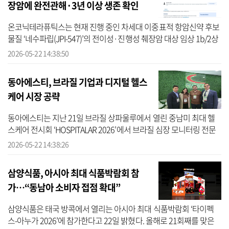
장암에 완전관해·3년 이상 생존 확인
온코닉테라퓨틱스는 현재 진행 중인 차세대 이중표적 항암신약 후보
물질 ‘네수파립(JPI-547)’의 전이성·진행성 췌장암 대상 임상 1b/2상
중 1b상 결과 일부를 세계 최고 권위의 암 학술대회인 미국임상종양
2026-05-22 14:38:50
학회((...
동아에스티, 브라질 기업과 디지털 헬스
케어 시장 공략
동아에스티는 지난 21일 브라질 상파울루에서 열린 중남미 최대 헬
스케어 전시회 ‘HOSPITALAR 2026’에서 브라질 심장 모니터링 전문
기업 ‘CARDIOS’와 원격 환자 모니터링 솔루션 ‘하이카디 플러스’ 유통
2026-05-22 14:38:26
계약을 ...
삼양식품, 아시아 최대 식품박람회 참
가…“동남아 소비자 접점 확대”
삼양식품은 태국 방콕에서 열리는 아시아 최대 식품박람회 ‘타이펙
스-아누가 2026’에 참가한다고 22일 밝혔다. 올해로 21회째를 맞은