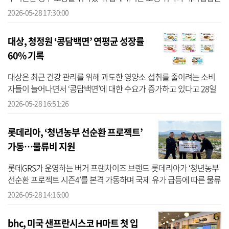
동일인 지정과 맞물리며 윤상현 중심의 지배구조가 더욱 공고해졌다
2026-05-28 17:30:00
는 평...
대상, 청정원 ‘콩담백면’ 연평균 성장률
60% 기록
대상은 최근 건강 관리를 위해 과도한 영양소 섭취를 줄이려는 소비
자들이 늘어나면서 ‘콩담백면’에 대한 수요가 증가하고 있다고 28일
밝혔다. 청정원 ‘콩담백면’의 2025년도 매출액은 전년 대비 약 29%
2026-05-28 16:51:26
신장했...
롯데리아, ‘청년농부 선순환 프로젝트’
가동…물류비 지원
롯데GRS가 운영하는 버거 프랜차이즈 브랜드 롯데리아가 ‘청년농부
선순환 프로젝트 시즌4’를 본격 가동하며 국제 유가 급등에 따른 물류
비 부담 증가에 선제적으로 대응해 충남 지역의 청년농부를 대상으로
2026-05-28 14:16:00
물류...
bhc, 미국 샌프란시스코 H마트 첫 입