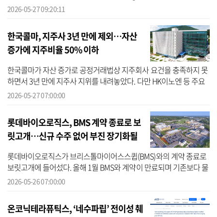
점’을 오픈했다고 27일 밝혔다. 이번에 오픈한 ‘BBQ 판실롱점’은 약
2026-05-27 09:20:11
317㎡(약 9...
한국콜마, 지주사 3년 만에 제외…자산
증가에 지주비율 50% 이하
한국콜마가 자산 증가로 공정거래법상 지주회사 요건을 충족하지 못
하면서 3년 만에 지주사 지위를 내려놓았다. 다만 HK이노엔 등 주요
자회사 지배력은 그대로 유지되는 만큼 그룹 지배구조 변화보다는 지
2026-05-27 07:00:00
주사 ...
롯데바이오로직스, BMS 계약 종료로 보
릿고개…신규 수주 없어 부진 장기화될
듯
롯데바이오로직스가 브리스톨마이어스스큅(BMS)와의 계약 종료로
보릿고개에 들어섰다. 올해 1월 BMS와 계약이 만료되며 기존보다 물
량이 줄어 매출 감소가 나타나고 있는 것이다. 더욱이 롯데바이오로
2026-05-26 07:00:00
직스가 가...
온코닉테라퓨틱스, ‘네수파립’ 전이성 췌