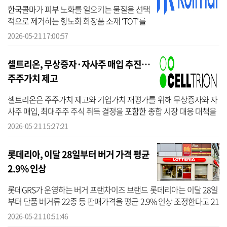
한국콜마가 피부 노화를 일으키는 물질을 선택
적으로 제거하는 항노화 화장품 소재 ‘TOT’를
개발했다고 21일 밝혔다. 이는 제약 분야의 ‘표
2026-05-21 17:00:57
적 항암 치료’ 원리와 약물전달시스템 기술을
화장품에 적용해 ‘표적 제...
셀트리온, 무상증자·자사주 매입 추진…
주주가치 제고
셀트리온은 주주가치 제고와 기업가치 재평가를 위해 무상증자와 자
사주 매입, 최대주주 주식 취득 결정을 포함한 종합 시장 대응 대책을
추진한다고 21일 밝혔다. 이번 종합대응 대책은 회사가 지난 5월 19
2026-05-21 15:27:21
일 ...
롯데리아, 이달 28일부터 버거 가격 평균
2.9% 인상
롯데GRS가 운영하는 버거 프랜차이즈 브랜드 롯데리아는 이달 28일
부터 단품 버거류 22종 등 판매가격을 평균 2.9% 인상 조정한다고 21
일 밝혔다. 제품별 인상 가격은 최소 100원에서 최대 300원으로, 대표
2026-05-21 10:51:46
메뉴...