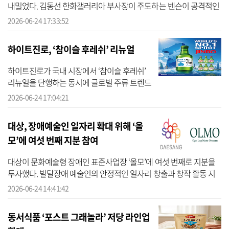
내밀었다. 김동선 한화갤러리아 부사장이 주도하는 벤슨이 공격적인
매장 확장에 나서고 있는 가운데 투썸플레이스까지 가세하면서 프리
2026-06-24 17:33:52
미엄 ...
하이트진로, ‘참이슬 후레쉬’ 리뉴얼
하이트진로가 국내 시장에서 ‘참이슬 후레쉬’
리뉴얼을 단행하는 동시에 글로벌 주류 트렌드
에 빠르게 대응하겠다고 24일 밝혔다. 이날 하
2026-06-24 17:04:21
이트진로에 따르면 소주 수출 통합 브랜드 ‘진
로(JINRO)’가 영국 주류...
대상, 장애예술인 일자리 확대 위해 ‘올
모’에 여섯 번째 지분 참여
대상이 문화예술형 장애인 표준사업장 ‘올모’에 여섯 번째로 지분을
투자했다. 발달장애 예술인의 안정적인 일자리 창출과 창작 활동 지
원을 확대하기 위한 행보다. 24일 대상에 따르면 올모(OLMO)는 미술
2026-06-24 14:41:42
분야...
동서식품 ‘포스트 그래놀라’ 저당 라인업