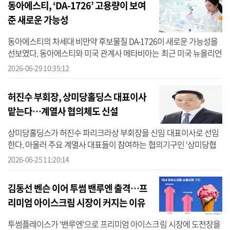
동아에스티, ‘DA-1726’ 고용량이 보여
준 새로운 가능성
동아에스티의 차세대 비만약 후보물질 DA-1726이 새로운 가능성을
선보였다. 동아에스티와 미국 관계사 메타비아는 최근 미국 뉴올리언
스에 열린 미국당뇨병학회(American Diabetes Association, ADA) 과
2026-06-29 10:35:12
학세션(...
허진수 부회장, 상미당홀딩스 대표이사
맡는다…계열사 협의체도 신설
상미당홀딩스가 허진수 파리크라상 부회장을 신임 대표이사로 선임
한다. 아울러 주요 계열사 대표들이 참여하는 협의기구인 ‘상미당협
의체’를 오는 7월 1일 출범한다. 상미당홀딩스는 25일 허진수 부회장
2026-06-25 11:20:14
을 신임...
김동선 벤슨 이어 투썸 밴루엔 출격…프
리미엄 아이스크림 시장이 커지는 이유
는
투썸플레이스가 ‘밴루엔‘으로 프리미엄 아이스크림 시장에 도전장을