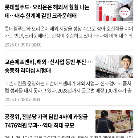
롯데웰푸드·오리온은 해외서 훨훨 나는
데…내수 한계에 갇힌 크라운해태
롯데웰푸드와 오리온이 해외 시장을 성장 축으로 삼아 호실적을 이어
가는 반면, 크라운해태는 실적이 주춤하고 있다. 타 사에 비해 내수 의
존도가 높은 사업 구조 때문이다. 9일 크라운해태홀딩스 분기보고서
2026-07-09 07:00:00
에...
교촌에프앤비, 해외·신사업 동반 부진…
송종화 리더십 시험대
교촌치킨을 운영하는 교촌에프앤비가 해외 사업과 신사업에서 좀처
럼 성과를 내지 못하고 있다. 2028년까지 글로벌 매장 100개 추가 출
점과 글로벌·신사업 매출 비중 10% 이상 확대를 골자로 한 기업가치
2026-07-08 07:00:00
제고 계...
공정위, 전분당 가격 담합 4사에 과징금
7476억원 부과…역대 최대 규모