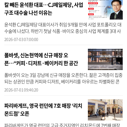
칼 빼든 윤석환 대표…CJ제일제당, 사업
구조 대수술 나선 이유는
윤석환 CJ제일제당 대표이사가 취임 9개월 만에 사업 포트폴리오 대
수술에 나섰다. 하반기 첫날 식품·바이오 중심의 사업 체계를 3대 사
업부문으로 전면 재편하며 ‘선택과 집중’ 전략을 본격화한 것이다. 실
2026-07-03 07:00:00
적 부...
폴바셋, 신논현역에 신규 매장 오
픈…“커피·디저트·베이커리 한 공간
에”
폴바셋이 오는 3일 강남에 신규 매장을 오픈한다. 젊은 고객층이 집중
되는 상권인 만큼 커피와 디저트, 베이커리를 아우르는 차별화된 콘
텐츠와 강남점 한정 메뉴를 앞세워 고객 유입을 확대한다는 전략이
2026-07-01 09:46:20
다. 1...
파리바게뜨, 영국 런던에 7호 매장 ‘리치
몬드점’ 오픈
파리바게뜨가 영국 런던의 고급 주거지역인 리치몬드에 7번째 매장