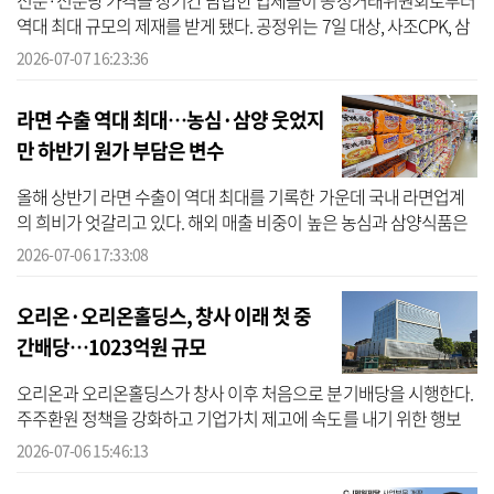
전분·전분당 가격을 장기간 담합한 업체들이 공정거래위원회로부터
역대 최대 규모의 제재를 받게 됐다. 공정위는 7일 대상, 사조CPK, 삼
양사, CJ제일제당 등 4개 업체가 2018년 5월부터 지난해 10월까지
2026-07-07 16:23:36
약 7년...
라면 수출 역대 최대…농심·삼양 웃었지
만 하반기 원가 부담은 변수
올해 상반기 라면 수출이 역대 최대를 기록한 가운데 국내 라면업계
의 희비가 엇갈리고 있다. 해외 매출 비중이 높은 농심과 삼양식품은
수출 호조에 힘입어 2분기 실적 개선이 예상되는 반면, 해외 비중이
2026-07-06 17:33:08
낮은 ...
오리온·오리온홀딩스, 창사 이래 첫 중
간배당…1023억원 규모
오리온과 오리온홀딩스가 창사 이후 처음으로 분기배당을 시행한다.
주주환원 정책을 강화하고 기업가치 제고에 속도를 내기 위한 행보
다. 양사는 6일 각각 이사회를 열고 중간배당 실시 안건을 의결했다
2026-07-06 15:46:13
고 밝...