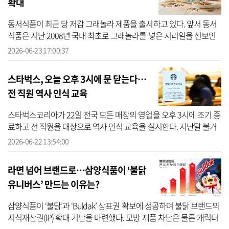
확대
동서식품이 최근 당 저감 그래놀라 제품을 출시하고 있다. 앞서 동서
식품은 지난 2008년 국내 최초로 그래놀라를 넣은 시리얼을 선보인
바 있다. 23일 동서식품에 따르면 해당 기업은 지난 4월 ‘포스트 그래
2026-06-23 17:00:37
놀...
스타벅스, 오늘 오후 3시에 문 닫는다…
전 직원 역사 인식 교육
스타벅스코리아가 22일 전국 모든 매장의 영업을 오후 3시에 조기 종
료하고 전 직원을 대상으로 역사 인식 교육을 실시한다. 지난달 불거
진 ‘5·18 탱크데이’ 마케팅 논란에 대한 후속 조치로, 임직원들의 역
2026-06-22 13:54:00
사 의...
라면 넘어 브랜드로…삼양식품이 ‘불닭
유니버스’ 만드는 이유는?
삼양식품이 ‘불닭’과 ‘Buldak’ 상표권 확보에 성공하며 불닭 브랜드의
지식재산권(IP) 확대 기반을 마련했다. 모방 제품 차단은 물론 캐릭터