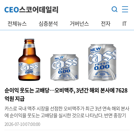
전체뉴스
심층분석
거버넌스
전자
IT
순이익 웃도는 고배당…오비맥주, 3년간 해외 본사에 7628
억원 지급
카스로 국내 맥주 시장을 선점한 오비맥주가 최근 3년 연속 해외 본사
에 순이익을 웃도는 고배당을 실시한 것으로 나타났다. 반면 중장기
성장 동력으로 꼽히는 국내 시설·설비 투자는 줄였다. 국내에서 벌어
2026-07-10 07:00:00
들인...