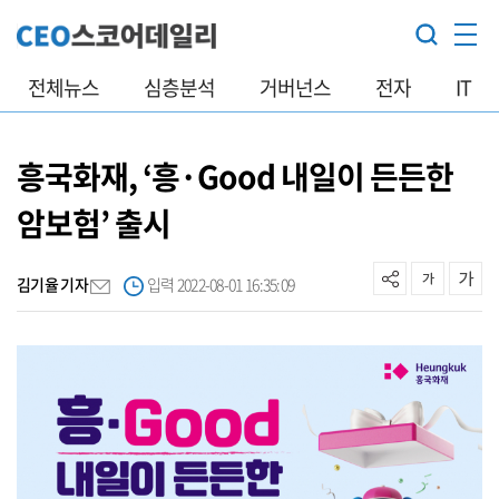
전체뉴스
심층분석
거버넌스
전자
IT
흥국화재, ‘흥·Good 내일이 든든한
암보험’ 출시
김기율 기자
입력 2022-08-01 16:35:09