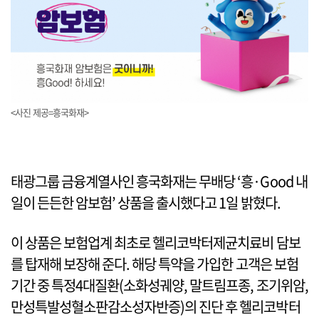
<사진 제공=흥국화재>
태광그룹 금융계열사인 흥국화재는 무배당 ‘흥·Good 내
일이 든든한 암보험’ 상품을 출시했다고 1일 밝혔다.
이 상품은 보험업계 최초로 헬리코박터제균치료비 담보
를 탑재해 보장해 준다. 해당 특약을 가입한 고객은 보험
기간 중 특정4대질환(소화성궤양, 말트림프종, 조기위암,
만성특발성혈소판감소성자반증)의 진단 후 헬리코박터