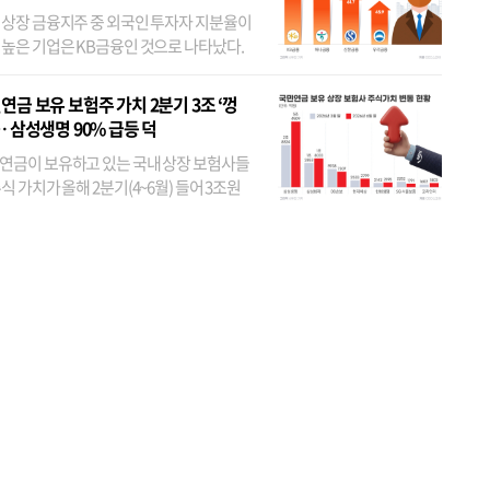
 상장 금융지주 중 외국인 투자자 지분율이
 높은 기업은 KB금융인 것으로 나타났다.
 외국인 지분율이 가장 낮은 곳은 메리츠금
었다. 특히 KB금융은 지난달 말 기준 해외
연금 보유 보험주 가치 2분기 3조 ‘껑
투자자 지분율이...
… 삼성생명 90% 급등 덕
연금이 보유하고 있는 국내 상장 보험사들
식 가치가 올해 2분기(4~6월) 들어 3조원
이 불어난 것으로 집계됐다. 삼성생명 주가
이 기간 90% 가까이 치솟으면서 전체 증가분
부분을 책임진 덕...