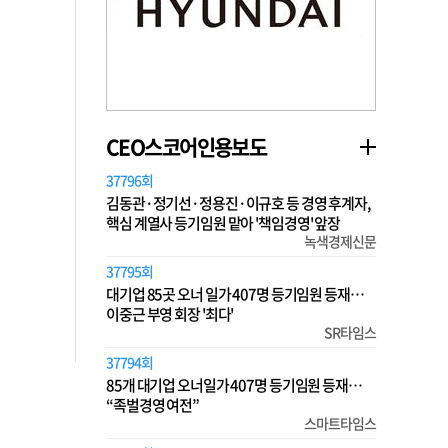
CEO스코어인용보도
37796회
김동관·정기선·정용진·이규호 등 경영 후계자,
핵심 계열사 등기임원 맡아 '책임경영' 앞장
녹색경제신문
37795회
대기업 85곳 오너 일가 407명 등기임원 등재…
이중근 부영 회장 '최다'
SR타임스
37794회
85개 대기업 오너일가 407명 등기임원 등재…
“족벌경영 여전”
스마트타임스