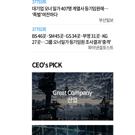
37793회
대기업 오너 일가 407명 계열사 등기임원에…
‘족벌’ 여전하다
부산일보
37792회
BS 46곳·SM 45곳·GS 34곳·부영 31곳·KG
27곳…그룹 오너일가 등기임원 조사결과 '충격'
파이낸셜포스트
CEO's PICK