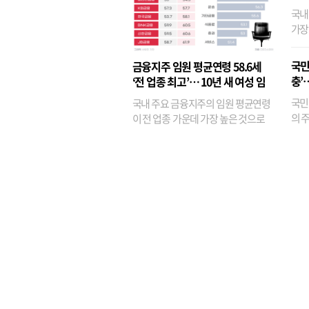
국내
가장
반면
융이
국민
금융지주 임원 평균연령 58.6세
기관
충’
‘전 업종 최고’… 10년 새 여성 임
원은 14배 껑충
국민
국내 주요 금융지주의 임원 평균연령
의 주
이 전 업종 가운데 가장 높은 것으로
가까
나타났다. 금융업 특유의 경험 중심 인
가 
사와 내부 승진 문화가 이어지면서 10
의 대
년새 임원의 평균연령이 높아졌으며,
평균연령이 60대를 기...