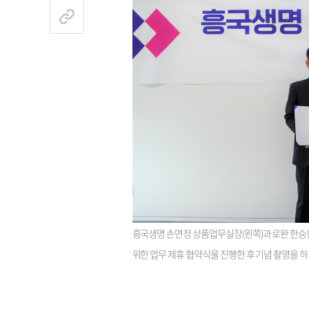
흥국생명 손면정 상품업무실장(왼쪽)과 로완 한승현
위한 업무 제휴 협약식을 진행한 후 기념 촬영을 하