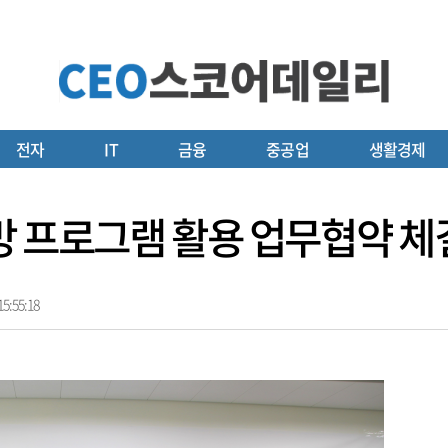
전자
IT
금융
중공업
생활경제
방 프로그램 활용 업무협약 체
5:55:18