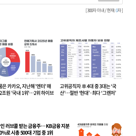
[ 300자 이내 / 현재:
0
자 ]
품은 카카오, 지난해 '엔터' 매
고위공직자 車 4대 중 3대는 ‘국
.2조원 '국내 1위'…2위 하이브
산’…절반 ‘현대’·최다 ‘그랜저’
 JYP 순
인 러브콜 받는 금융주… KB금융 지분
80%로 시총 500대 기업 중 1위