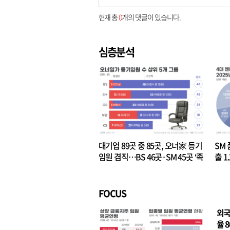
현재 총
0
개의 댓글이 있습니다.
심층분석
대기업 89곳 중 85곳, 오너家 등기
SM 
임원 겸직…BS 46곳·SM 45곳 ‘족
출 1
벌경영’ 고착화
·3위
FOCUS
외국
율 