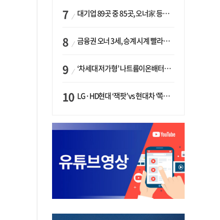
대기업 89곳 중 85곳, 오너家 등기임원 겸직…BS 46곳·SM 45곳 ‘족벌경영’ 고착화
금융권 오너 3세, 승계 시계 빨라지나…한국투자 ‘속도’·미래에셋·메리츠는 ‘거리두기’
‘차세대 저가형’ 나트륨이온배터리 시대 오나…LG화학·에코프로, 상용화 속도낸다
LG·HD현대 ‘잭팟’ vs 현대차 ‘쪽박’…글로벌 사모펀드, 韓 대기업 투자 ‘희비’