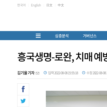
한국어
English
日文
中文
심층분석
거버넌스
흥국생명-로완, 치매 예
김기율 기자
입력 2022-08-08 15:55:18
수정 2022-08-08 1