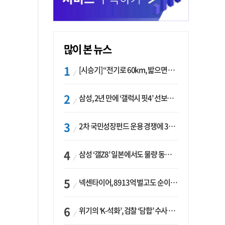
많이 본 뉴스
[시승기] “전기로 60km, 밟으면 462마력”…볼보 XC60 T8의 두 얼굴
삼성, 2년 만에 ‘갤럭시 핏4’ 선보이나…웨어러블 생태계 확장 ‘시동’
2차 국민성장펀드 운용 경쟁에 33개사 몰렸다…신한·하나 등 새 얼굴 대거 합류
삼성 ‘갤Z8’ 일본에서도 물량 동났다…애플 참전 앞두고 선두 수성 ‘시험대’
넥센타이어, 8913억 벌고도 순이익 2억…유럽 세부담에 이익 증발
위기의 ‘K-석화’, 검찰 ‘담합’ 수사 착수…“LG·한화·롯데 등 7개 업체, 8개 제품 가격 담합”