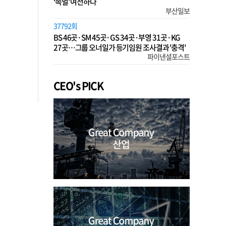
‘족벌’ 여전하다
부산일보
37792회
BS 46곳·SM 45곳·GS 34곳·부영 31곳·KG
27곳…그룹 오너일가 등기임원 조사결과 '충격'
파이낸셜포스트
CEO's PICK