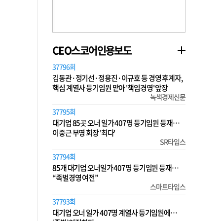
CEO스코어인용보도
37796회
김동관·정기선·정용진·이규호 등 경영 후계자,
핵심 계열사 등기임원 맡아 '책임경영' 앞장
녹색경제신문
37795회
대기업 85곳 오너 일가 407명 등기임원 등재…
이중근 부영 회장 '최다'
SR타임스
37794회
85개 대기업 오너일가 407명 등기임원 등재…
“족벌경영 여전”
스마트타임스
37793회
대기업 오너 일가 407명 계열사 등기임원에…