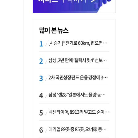
많이 본 뉴스
[시승기] “전기로 60km, 밟으면 462마력”…볼보 XC60 T8의 두 얼굴
삼성, 2년 만에 ‘갤럭시 핏4’ 선보이나…웨어러블 생태계 확장 ‘시동’
2차 국민성장펀드 운용 경쟁에 33개사 몰렸다…신한·하나 등 새 얼굴 대거 합류
삼성 ‘갤Z8’ 일본에서도 물량 동났다…애플 참전 앞두고 선두 수성 ‘시험대’
넥센타이어, 8913억 벌고도 순이익 2억…유럽 세부담에 이익 증발
대기업 89곳 중 85곳, 오너家 등기임원 겸직…BS 46곳·SM 45곳 ‘족벌경영’ 고착화