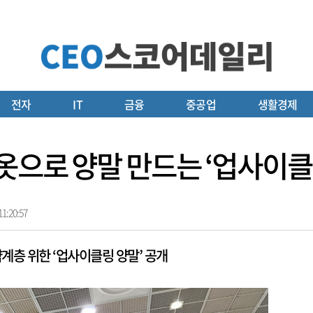
전자
IT
금융
중공업
생활경제
옷으로 양말 만드는 ‘업사이클
1:20:57
층 위한 ‘업사이클링 양말’ 공개