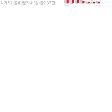
식 가치가 올해 2분기(4~6월) 들어 3조원
이 불어난 것으로 집계됐다. 삼성생명 주가
이 기간 90% 가까이 치솟으면서 전체 증가분
부분을 책임진 덕...