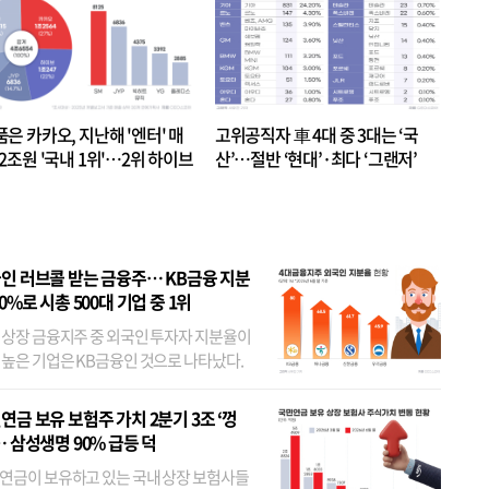
품은 카카오, 지난해 '엔터' 매
고위공직자 車 4대 중 3대는 ‘국
.2조원 '국내 1위'…2위 하이브
산’…절반 ‘현대’·최다 ‘그랜저’
 JYP 순
인 러브콜 받는 금융주… KB금융 지분
80%로 시총 500대 기업 중 1위
 상장 금융지주 중 외국인 투자자 지분율이
 높은 기업은 KB금융인 것으로 나타났다.
 외국인 지분율이 가장 낮은 곳은 메리츠금
었다. 특히 KB금융은 지난달 말 기준 해외
연금 보유 보험주 가치 2분기 3조 ‘껑
투자자 지분율이...
… 삼성생명 90% 급등 덕
연금이 보유하고 있는 국내 상장 보험사들