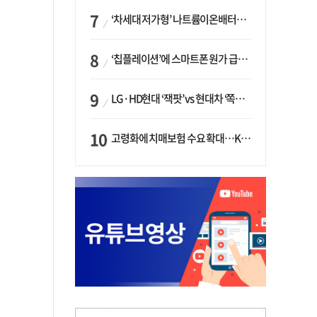
‘차세대 저가형’ 나트륨이온배터리 시대 오나…LG화학·에코프로, 상용화 속도낸다
‘칩플레이션’에 스마트폰 원가 급등…삼성전자, ‘엑시노스’ 채택 확대하나
LG·HD현대 ‘잭팟’ vs 현대차 ‘쪽박’…글로벌 사모펀드, 韓 대기업 투자 ‘희비’
고령화에 치매보험 수요 확대…KB손보·삼성화재가 ‘시장 주도’