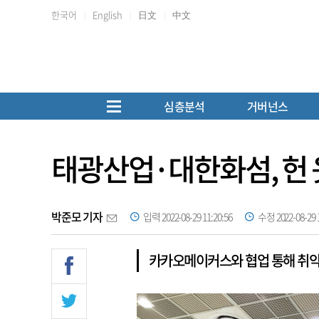
한국어
English
日文
中文
심층분석
거버넌스
태광산업·대한화섬, 헌 
박준모 기자
입력 2022-08-29 11:20:56
수정 2022-08-29 1
카카오메이커스와 협업 통해 취약계