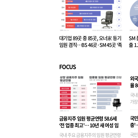
대기업 89곳 중 85곳, 오너家 등기
SM 
임원 겸직…BS 46곳·SM 45곳 ‘족
출 1
벌경영’ 고착화
·3위
FOCUS
외국
율 
국내
가장
반면
융이
국민
금융지주 임원 평균연령 58.6세
기관
충’
‘전 업종 최고’… 10년 새 여성 임
원은 14배 껑충
국민
국내 주요 금융지주의 임원 평균연령