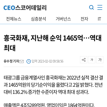
전체뉴스
심층분석
거버넌스
전자
IT
흥국화재, 지난해 순익 1465억…역대
최대
유수정 기자
입력 2023-02-02 09:58:56
태광그룹 금융계열사인 흥국화재는 2022년 실적 결산 결
과 1465억원의 당기순이익을 올렸다고 2일 밝혔다. 전년
대비 136.2% 증가한 수준이자 역대 최대 성과다.
매출액은 4조5289억원, 영업이익은 1864억원이다.