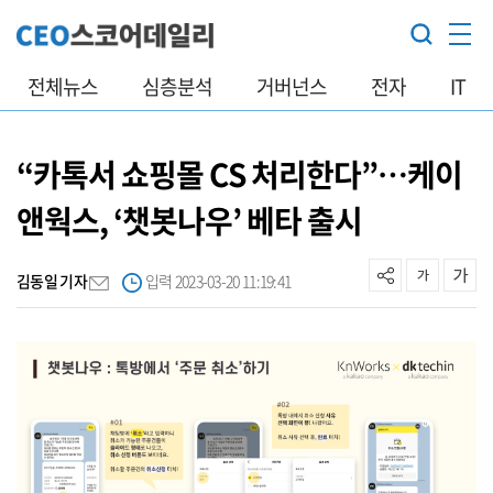
전체뉴스
심층분석
거버넌스
전자
IT
“카톡서 쇼핑몰 CS 처리한다”…케이
앤웍스, ‘챗봇나우’ 베타 출시
김동일 기자
입력 2023-03-20 11:19:41