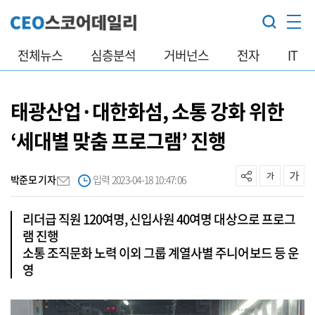
전체뉴스
심층분석
거버넌스
전자
IT
태광산업·대한화섬, 소통 강화 위한
‘세대별 맞춤 프로그램’ 진행
박준모 기자
입력 2023-04-18 10:47:06
리더급 직원 120여명, 신입사원 40여명 대상으로 프로그
램 진행
소통 조직문화 노력 이외 그룹 계열사별 주니어보드 등 운
영