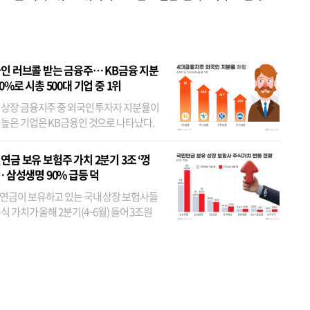
 JYP 순
인 러브콜 받는 금융주… KB금융 지분
80%로 시총 500대 기업 중 1위
 상장 금융지주 중 외국인 투자자 지분율이
 높은 기업은 KB금융인 것으로 나타났다.
 외국인 지분율이 가장 낮은 곳은 메리츠금
었다. 특히 KB금융은 지난달 말 기준 해외
연금 보유 보험주 가치 2분기 3조 ‘껑
투자자 지분율이...
… 삼성생명 90% 급등 덕
연금이 보유하고 있는 국내 상장 보험사들
식 가치가 올해 2분기(4~6월) 들어 3조원
이 불어난 것으로 집계됐다. 삼성생명 주가
이 기간 90% 가까이 치솟으면서 전체 증가분
부분을 책임진 덕...