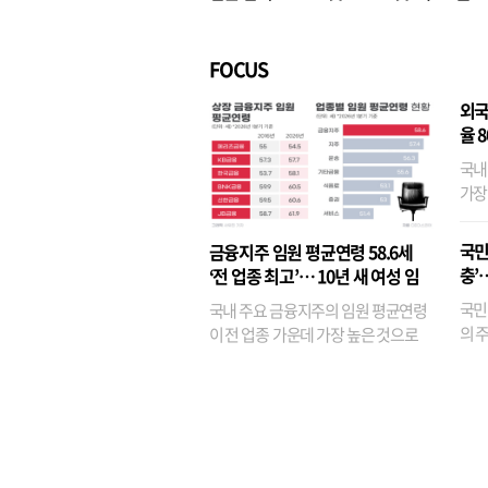
벌경영’ 고착화
·3위
FOCUS
외국
율 
국내
가장
반면
융이
국민
금융지주 임원 평균연령 58.6세
기관
충’
‘전 업종 최고’… 10년 새 여성 임
원은 14배 껑충
국민
국내 주요 금융지주의 임원 평균연령
의 주
이 전 업종 가운데 가장 높은 것으로
가까
나타났다. 금융업 특유의 경험 중심 인
가 
사와 내부 승진 문화가 이어지면서 10
의 대
년새 임원의 평균연령이 높아졌으며,
평균연령이 60대를 기...