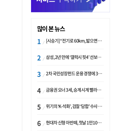
많이 본 뉴스
[시승기] “전기로 60km, 밟으면 462마력”…볼보 XC60 T8의 두 얼굴
삼성, 2년 만에 ‘갤럭시 핏4’ 선보이나…웨어러블 생태계 확장 ‘시동’
2차 국민성장펀드 운용 경쟁에 33개사 몰렸다…신한·하나 등 새 얼굴 대거 합류
금융권 오너 3세, 승계 시계 빨라지나…한국투자 ‘속도’·미래에셋·메리츠는 ‘거리두기’
위기의 ‘K-석화’, 검찰 ‘담합’ 수사 착수…“LG·한화·롯데 등 7개 업체, 8개 제품 가격 담합”
현대차 신형 아반떼, 첫날 1만1094대 계약…역대 최고치 경신