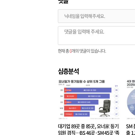
댓글
현재 총
0
개의 댓글이 있습니다.
심층분석
대기업 89곳 중 85곳, 오너家 등기
SM 
임원 겸직…BS 46곳·SM 45곳 ‘족
출 1