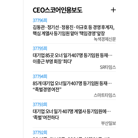
CEO스코어인용보도
37796회
김동관·정기선·정용진·이규호 등 경영 후계자,
핵심 계열사 등기임원 맡아 '책임경영' 앞장
녹색경제신문
37795회
대기업 85곳 오너 일가 407명 등기임원 등재…
이중근 부영 회장 '최다'
SR타임스
37794회
85개 대기업 오너일가 407명 등기임원 등재…
“족벌경영 여전”
스마트타임스
37793회
대기업 오너 일가 407명 계열사 등기임원에…
‘족벌’ 여전하다
부산일보
37792회