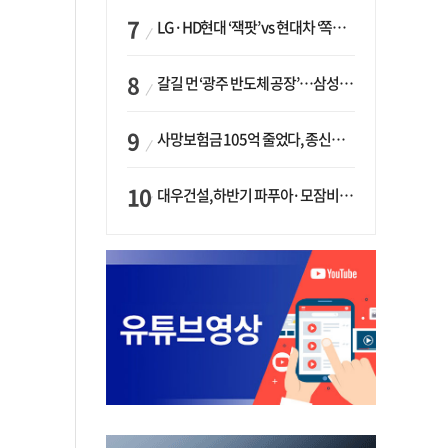
LG·HD현대 ‘잭팟’ vs 현대차 ‘쪽박’…글로벌 사모펀드, 韓 대기업 투자 ‘희비’
갈길 먼 ‘광주 반도체 공장’…삼성·SK, ‘주 52시간제’ 규제 해소 ‘공방’
사망보험금 105억 줄었다, 종신보험·유동화 동시에 ‘주춤’…신한라이프는 401억 급증
대우건설, 하반기 파푸아·모잠비크 LNG 플랜트 수주 가시권…수주목표 27조로 샹향