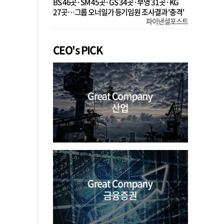
BS 46곳·SM 45곳·GS 34곳·부영 31곳·KG
27곳…그룹 오너일가 등기임원 조사결과 '충격'
파이낸셜포스트
CEO's PICK