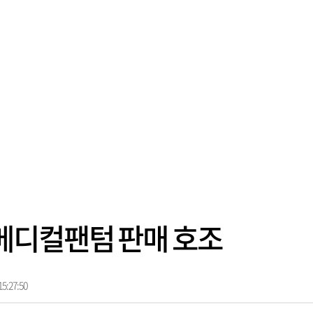
메디컬팬텀 판매 호조
5:27:50