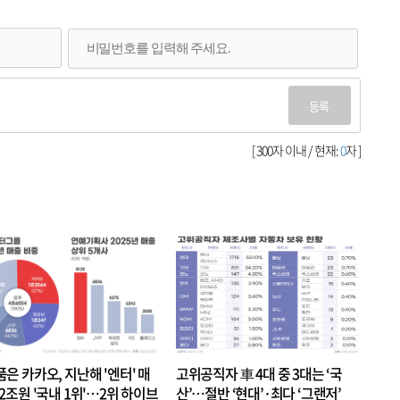
등록
[ 300자 이내 / 현재:
0
자 ]
품은 카카오, 지난해 '엔터' 매
고위공직자 車 4대 중 3대는 ‘국
.2조원 '국내 1위'…2위 하이브
산’…절반 ‘현대’·최다 ‘그랜저’