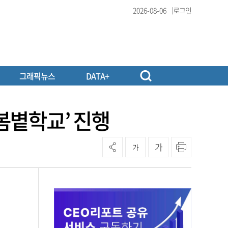
2026-08-06
로그인
그래픽뉴스
DATA+
봄볕학교’ 진행
가
가