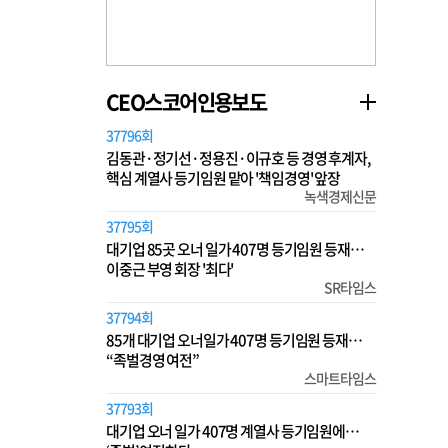
CEO스코어인용보도
37796회
김동관·정기선·정용진·이규호 등 경영 후계자,
핵심 계열사 등기임원 맡아 '책임경영' 앞장
녹색경제신문
37795회
대기업 85곳 오너 일가 407명 등기임원 등재…
이중근 부영 회장 '최다'
SR타임스
37794회
85개 대기업 오너일가 407명 등기임원 등재…
“족벌경영 여전”
스마트타임스
37793회
대기업 오너 일가 407명 계열사 등기임원에…