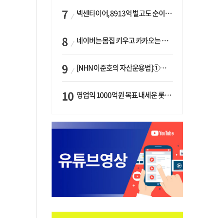
넥센타이어, 8913억 벌고도 순이익 2억…유럽 세부담에 이익 증발
네이버는 몸집 키우고 카카오는 줄였다…‘역대급 실적’에 성장전략은 ‘극과 극’
[NHN 이준호의 자산운용법]①이니시오·JLC ‘부동산’-JLC파트너스 ‘투자’…“부동산 담보대출로 투자재원 확보”
영업익 1000억원 목표 내세운 롯데마트…하반기 ‘오카도’ 시험대