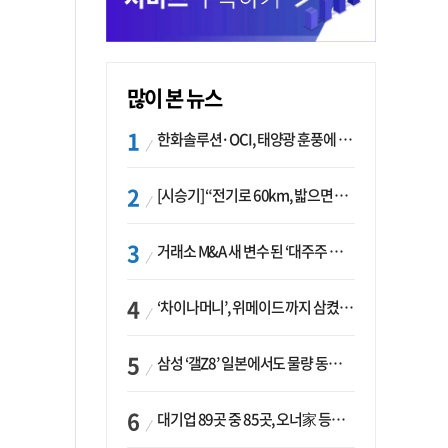
많이 본 뉴스
한화솔루션·OCI, 태양광 훈풍에 실적 개선…美 ‘섹션232’ 최대 변수
[시승기] “전기로 60km, 밟으면 462마력”…볼보 XC60 T8의 두 얼굴
거래소 M&A 새 변수 된 ‘대주주 심사’…네이버·두나무 결합도 영향권
‘차이나머니’, 위메이드 까지 삼켰다… K콘텐츠, 글로벌 확장에도 中 투자 ‘경계령’
삼성 ‘갤Z8’ 일본에서도 물량 동났다…애플 참전 앞두고 선두 수성 ‘시험대’
대기업 89곳 중 85곳, 오너家 등기임원 겸직…BS 46곳·SM 45곳 ‘족벌경영’ 고착화