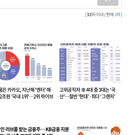
[ 300자 이내 / 현재:
0
자 ]
품은 카카오, 지난해 '엔터' 매
고위공직자 車 4대 중 3대는 ‘국
.2조원 '국내 1위'…2위 하이브
산’…절반 ‘현대’·최다 ‘그랜저’
 JYP 순
인 러브콜 받는 금융주… KB금융 지분