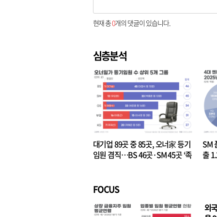
현재 총
0
개의 댓글이 있습니다.
심층분석
대기업 89곳 중 85곳, 오너家 등기
SM 
임원 겸직…BS 46곳·SM 45곳 ‘족
출 1
벌경영’ 고착화
·3위
FOCUS
외국