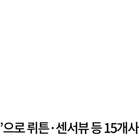
콘’으로 뤼튼·센서뷰 등 15개사