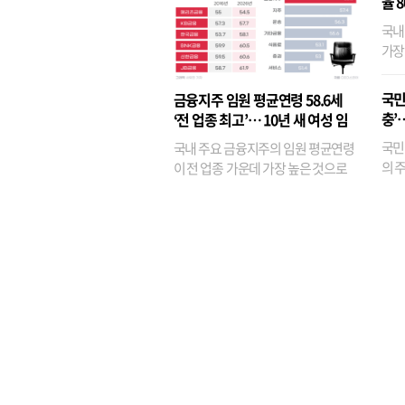
율 
국내
가장
반면
융이
국민
금융지주 임원 평균연령 58.6세
기관
충’
‘전 업종 최고’… 10년 새 여성 임
원은 14배 껑충
국민
국내 주요 금융지주의 임원 평균연령
의 주
이 전 업종 가운데 가장 높은 것으로
가까
나타났다. 금융업 특유의 경험 중심 인
가 
사와 내부 승진 문화가 이어지면서 10
의 대
년새 임원의 평균연령이 높아졌으며,
평균연령이 60대를 기...