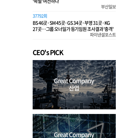
‘족벌’ 여전하다
부산일보
37792회
BS 46곳·SM 45곳·GS 34곳·부영 31곳·KG
27곳…그룹 오너일가 등기임원 조사결과 '충격'
파이낸셜포스트
CEO's PICK