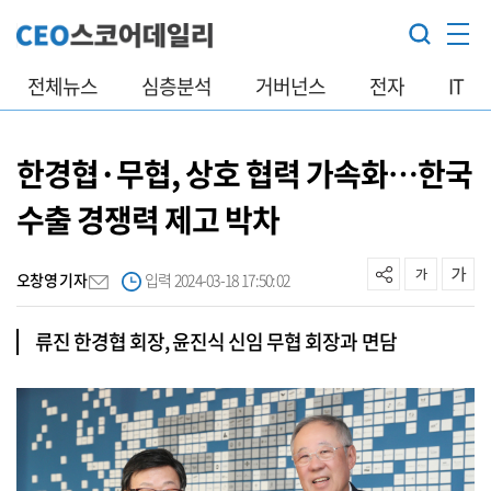
전체뉴스
심층분석
거버넌스
전자
IT
한경협·무협, 상호 협력 가속화…한국
수출 경쟁력 제고 박차
오창영 기자
입력 2024-03-18 17:50:02
류진 한경협 회장, 윤진식 신임 무협 회장과 면담