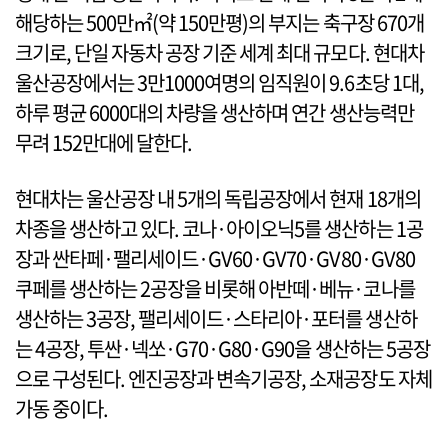
해당하는 500만㎡(약 150만평)의 부지는 축구장 670개
크기로, 단일 자동차 공장 기준 세계 최대 규모다. 현대차
울산공장에서는 3만1000여명의 임직원이 9.6초당 1대,
하루 평균 6000대의 차량을 생산하며 연간 생산능력만
무려 152만대에 달한다.
현대차는 울산공장 내 5개의 독립공장에서 현재 18개의
차종을 생산하고 있다. 코나·아이오닉5를 생산하는 1공
장과 싼타페·팰리세이드·GV60·GV70·GV80·GV80
쿠페를 생산하는 2공장을 비롯해 아반떼·베뉴·코나를
생산하는 3공장, 팰리세이드·스타리아·포터를 생산하
는 4공장, 투싼·넥쏘·G70·G80·G90을 생산하는 5공장
으로 구성된다. 엔진공장과 변속기공장, 소재공장도 자체
가동 중이다.