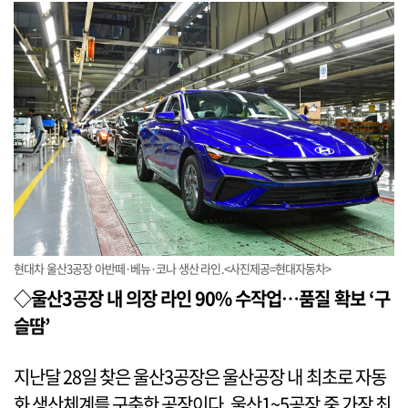
현대차 울산3공장 아반떼·베뉴·코나 생산 라인.<사진제공=현대자동차>
◇울산3공장 내 의장 라인 90% 수작업…품질 확보 ‘구
슬땀’
지난달 28일 찾은 울산3공장은 울산공장 내 최초로 자동
화 생산체계를 구축한 공장이다. 울산1~5공장 중 가장 최