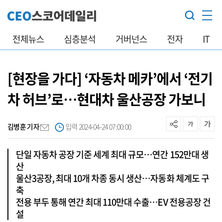
전체뉴스
심층분석
거버넌스
전자
IT
[현장을 가다] ‘자동차 메카’에서 ‘전기
차 허브’로…현대차 울산공장 가보니
김병훈 기자
입력 2024-04-24 07:00:00
단일 자동차 공장 기준 세계 최대 규모…연간 152만대 생
산
울산3공장, 최대 10개 차종 동시 생산…자동화 체계도 구
축
전용 부두 통해 연간 최대 110만대 수출…EV 전용공장 건
설