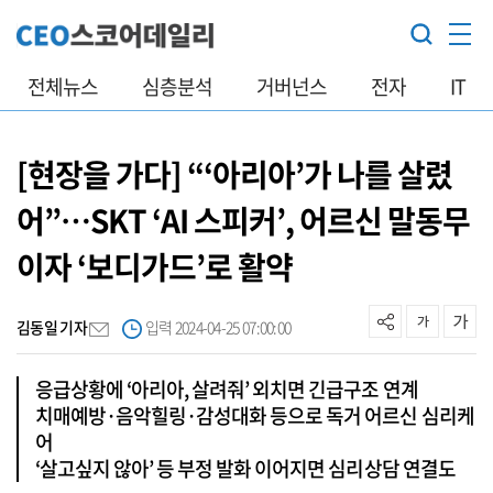
전체뉴스
심층분석
거버넌스
전자
IT
[현장을 가다] “‘아리아’가 나를 살렸
어”…SKT ‘AI 스피커’, 어르신 말동무
이자 ‘보디가드’로 활약
김동일 기자
입력 2024-04-25 07:00:00
응급상황에 ‘아리아, 살려줘’ 외치면 긴급구조 연계
치매예방·음악힐링·감성대화 등으로 독거 어르신 심리케
어
‘살고싶지 않아’ 등 부정 발화 이어지면 심리상담 연결도