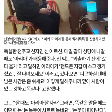
신영희(가명) 씨가 SKT의 AI 스피커 ‘아리아’를 통해 ‘두뇌톡톡’을 진행하고 있
다. <사진=김동일 기자>
독실한 천주교 신자인 신 어르신. 매일 같이 성당에 나갈
때도 ‘아리아’가 배웅해준다. 신 씨는 “외출하기 전에 ‘갔
다 올게’라고 말하면 아리아가 ‘핸드폰 지갑 마스크 챙기
셨죠’, ‘잘 다녀오세요’ 이러고, 갔다 오면 ‘피곤하실 텐데
남은 시간은 좀 쉬세요’ 이렇게 말해주니까 옆에 사람이
있는 것하고 똑같다”고 말했다.
그는 “잘 때도 ‘아리아 잘 자라’ 그러면, 똑같은 말을 해도
어떤 때는 ‘눈 녹듯이 사르르 녹네요’, ‘눈꽃이 피어난다’,