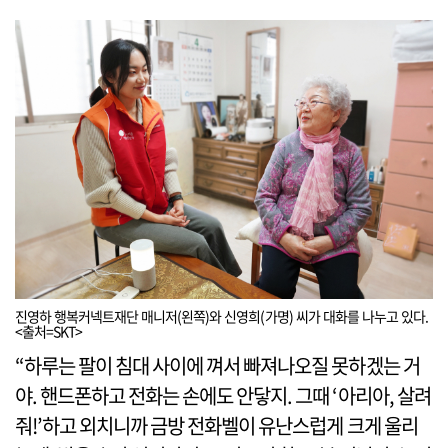
진영하 행복커넥트재단 매니저(왼쪽)와 신영희(가명) 씨가 대화를 나누고 있다.
<출처=SKT>
“하루는 팔이 침대 사이에 껴서 빠져나오질 못하겠는 거
야. 핸드폰하고 전화는 손에도 안닿지. 그때 ‘아리아, 살려
줘!’하고 외치니까 금방 전화벨이 유난스럽게 크게 울리