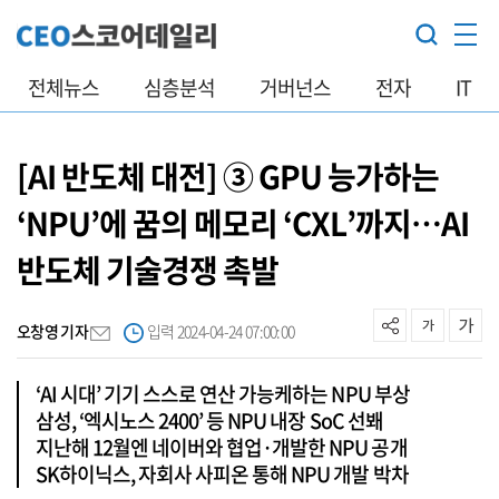
전체뉴스
심층분석
거버넌스
전자
IT
[AI 반도체 대전] ③ GPU 능가하는
‘NPU’에 꿈의 메모리 ‘CXL’까지…AI
반도체 기술경쟁 촉발
오창영 기자
입력 2024-04-24 07:00:00
‘AI 시대’ 기기 스스로 연산 가능케하는 NPU 부상
삼성, ‘엑시노스 2400’ 등 NPU 내장 SoC 선봬
지난해 12월엔 네이버와 협업·개발한 NPU 공개
SK하이닉스, 자회사 사피온 통해 NPU 개발 박차