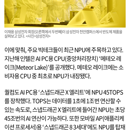
이재용 삼성전자 회장(오른쪽에서 두번째)이 삼성전자 천안캠퍼스에서 반도체 제품을
살펴보고 있다. <사진=삼성전자>
이에 맞춰, 주요 빅테크들이 최근 NPU에 주목하고 있다.
지난해 인텔은 AI PC용 CPU(중앙처리장치) ‘메테오 레
이크(Meteor Lake)’를 공개했다. 메테오 레이크에는 소
비자용 CPU 중 최초로 NPU가 내장됐다.
퀄컴도 AI PC용 ‘스냅드래곤 X 엘리트’에 NPU 45TOPS
를 장착했다. TOPS는 데이터를 1초에 1조번 연산할 수
있는 속도로, 스냅드래곤 X 엘리트에 들어간 NPU는 초당
45조번의 AI 연산이 가능하다. 또한 모바일 AP(애플리케
이션 프로세서)용 ‘스냅드래곤 8 3세대’에도 NPU를 탑재