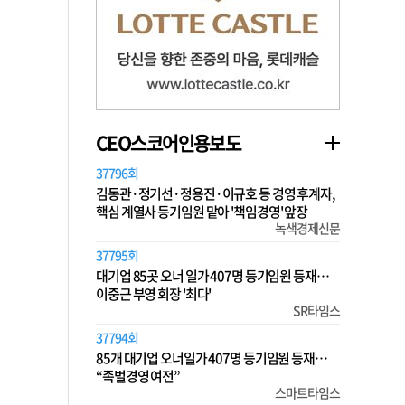
CEO스코어인용보도
37796회
김동관·정기선·정용진·이규호 등 경영 후계자,
핵심 계열사 등기임원 맡아 '책임경영' 앞장
녹색경제신문
37795회
대기업 85곳 오너 일가 407명 등기임원 등재…
이중근 부영 회장 '최다'
SR타임스
37794회
85개 대기업 오너일가 407명 등기임원 등재…
“족벌경영 여전”
스마트타임스