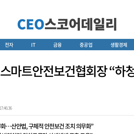
전자
IT
금융
중공업
생활경제
현성 스마트안전보건협회장 “하
7:46:36
무화…산안법, 구체적 안전보건 조치 의무화”