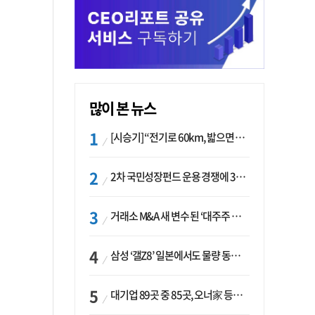
많이 본 뉴스
[시승기] “전기로 60km, 밟으면 462마력”…볼보 XC60 T8의 두 얼굴
2차 국민성장펀드 운용 경쟁에 33개사 몰렸다…신한·하나 등 새 얼굴 대거 합류
거래소 M&A 새 변수 된 ‘대주주 심사’…네이버·두나무 결합도 영향권
삼성 ‘갤Z8’ 일본에서도 물량 동났다…애플 참전 앞두고 선두 수성 ‘시험대’
대기업 89곳 중 85곳, 오너家 등기임원 겸직…BS 46곳·SM 45곳 ‘족벌경영’ 고착화