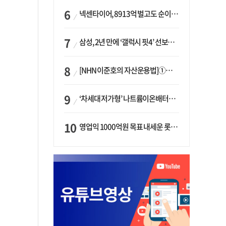
넥센타이어, 8913억 벌고도 순이익 2억…유럽 세부담에 이익 증발
삼성, 2년 만에 ‘갤럭시 핏4’ 선보이나…웨어러블 생태계 확장 ‘시동’
[NHN 이준호의 자산운용법]①이니시오·JLC ‘부동산’-JLC파트너스 ‘투자’…“부동산 담보대출로 투자재원 확보”
‘차세대 저가형’ 나트륨이온배터리 시대 오나…LG화학·에코프로, 상용화 속도낸다
영업익 1000억원 목표 내세운 롯데마트…하반기 ‘오카도’ 시험대