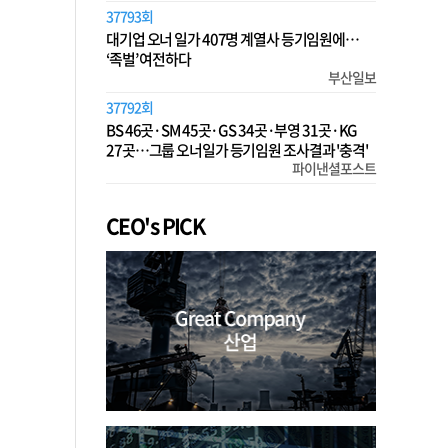
37793회
대기업 오너 일가 407명 계열사 등기임원에…
‘족벌’ 여전하다
부산일보
37792회
BS 46곳·SM 45곳·GS 34곳·부영 31곳·KG
27곳…그룹 오너일가 등기임원 조사결과 '충격'
파이낸셜포스트
CEO's PICK