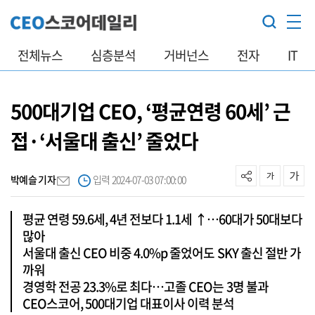
전체뉴스
심층분석
거버넌스
전자
IT
500대기업 CEO, ‘평균연령 60세’ 근
접·‘서울대 출신’ 줄었다
박예슬 기자
입력 2024-07-03 07:00:00
평균 연령 59.6세, 4년 전보다 1.1세 ↑…60대가 50대보다
많아
서울대 출신 CEO 비중 4.0%p 줄었어도 SKY 출신 절반 가
까워
경영학 전공 23.3%로 최다…고졸 CEO는 3명 불과
CEO스코어, 500대기업 대표이사 이력 분석