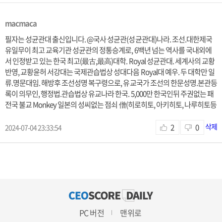
macmaca
필자는 성균관대 출신입니다. @국사 성균관(성균관대)나라. 조선.대한제국
유일무이 최고 교육기관 성균관의 정통승계로, 6백년 넘는 역사를 국내외에
서 인정받고 있는 한국 최고(最古,最高)대학. Royal 성균관대. 세계사의 교황
반영, 교황윤허 서강대는 국제관습법상 성대다음 Royal대 예우. 두 대학만 일
류.명문대임. 해방후 조선성명 복구령으로, 유교국가 조선의 한문성명.본관등
록이 의무인, 행정법.관습법상 유교나라 한국. 5,000만 한국인뒤 주권없는 패
전국 불교 Monkey 일본의 성씨없는 점쇠 僧(히로히토, 아키히토, 나루히토등
삭제
2
0
2024-07-04 23:33:54
PC 버전
맨위로