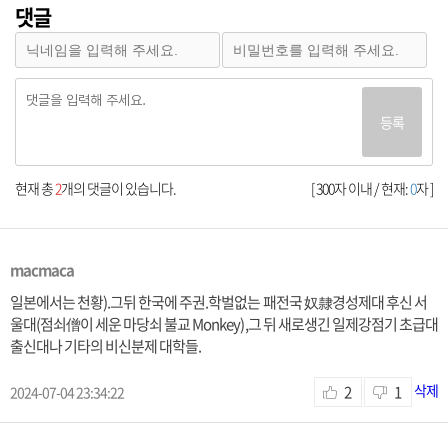
댓글
등록
현재 총
2
개의 댓글이 있습니다.
[ 300자 이내 / 현재:
0
자 ]
macmaca
일본에서는 천황).그뒤 한국에 주권.학벌없는 패전국 奴隸경성제대 후신 서
울대(점쇠僧이 세운 마당쇠 불교 Monkey),그 뒤 새로생긴 일제강점기 초급대
출신대나 기타의 비신분제 대학들.
삭제
2
1
2024-07-04 23:34:22