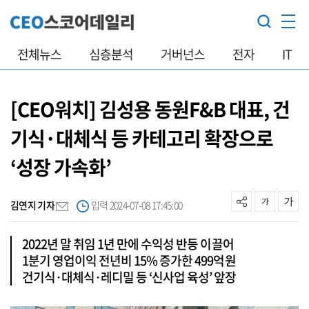
전체뉴스
심층분석
거버넌스
전자
IT
[CEO워치] 김성용 동원F&B 대표, 건
기식·대체식 등 카테고리 확장으로
‘성장 가속화’
김연지 기자
입력 2024-07-08 17:45:00
2022년 말 취임 1년 만에 수익성 반등 이끌어
1분기 영업이익 전년비 15% 증가한 499억원
건기식·대체식·레디밀 등 ‘신사업 육성’ 앞장