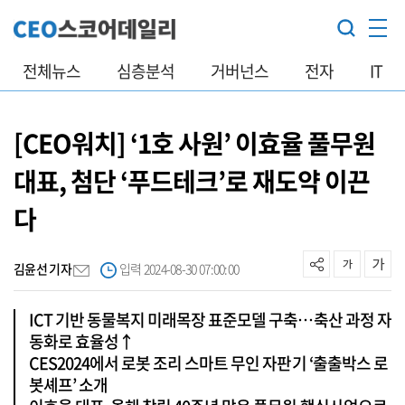
전체뉴스
심층분석
거버넌스
전자
IT
[CEO워치] ‘1호 사원’ 이효율 풀무원
대표, 첨단 ‘푸드테크’로 재도약 이끈
다
김윤선 기자
입력 2024-08-30 07:00:00
ICT 기반 동물복지 미래목장 표준모델 구축…축산 과정 자
동화로 효율성↑
CES2024에서 로봇 조리 스마트 무인 자판기 ‘출출박스 로
봇셰프’ 소개