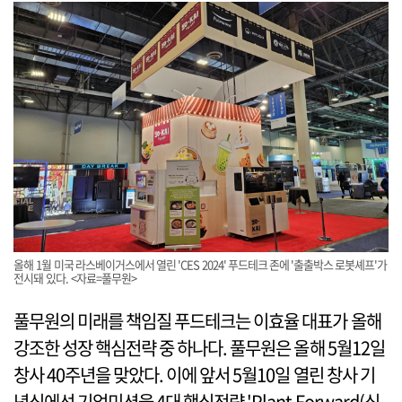
올해 1월 미국 라스베이거스에서 열린 'CES 2024' 푸드테크 존에 '출출박스 로봇셰프'가
전시돼 있다. <자료=풀무원>
풀무원의 미래를 책임질 푸드테크는 이효율 대표가 올해
강조한 성장 핵심전략 중 하나다. 풀무원은 올해 5월12일
창사 40주년을 맞았다. 이에 앞서 5월10일 열린 창사 기
념식에선 기업미션을 4대 핵심전략 'Plant Forward(식