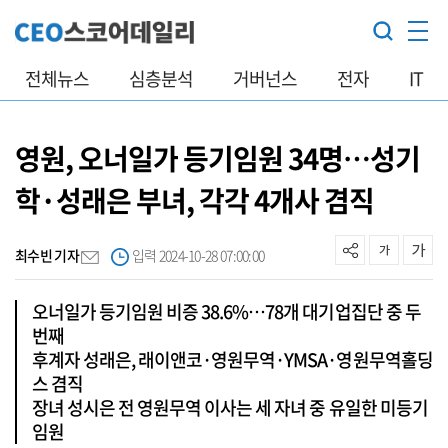
전체뉴스
심층분석
거버넌스
전자
IT
영원, 오너일가 등기임원 34명…성기
학·성래은 부녀, 각각 4개사 겸직
최수빈 기자
입력 2024-10-28 07:00:00
오너일가 등기임원 비증 38.6%…78개 대기업집단 중 두
번째
후계자 성래은, 래이앤코·영원무역·YMSA·영원무역홀딩
스 겸직
장녀 성시은 전 영원무역 이사는 세 자녀 중 유일한 미등기
임원