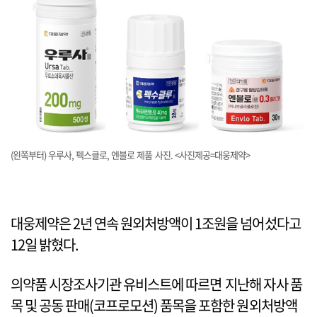
(왼쪽부터) 우루사, 펙스클로, 엔블로 제품 사진. <사진제공=대웅제약>
대웅제약은 2년 연속 원외처방액이 1조원을 넘어섰다고
12일 밝혔다.
의약품 시장조사기관 유비스트에 따르면 지난해 자사 품
목 및 공동 판매(코프로모션) 품목을 포함한 원외처방액