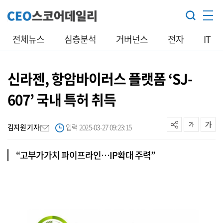
전체뉴스
심층분석
거버넌스
전자
IT
신라젠, 항암바이러스 플랫폼 ‘SJ-
607’ 국내 특허 취득
김지원 기자
입력 2025-03-27 09:23:15
“고부가가치 파이프라인…IP확대 주력”