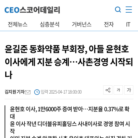
전체뉴스
심층분석
거버넌스
전자
IT
윤길준 동화약품 부회장, 아들 윤현호
이사에게 지분 승계…사촌경영 시작되
나
김지원 기자
입력 2025-04-17 18:00:00
윤현호 이사, 1만6000주 증여 받아…지분율 0.37%로 확
대
윤 이사 작년 디더블유피홀딩스 사내이사로 경영 참여 시
작