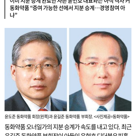
이미 지분 승계 완료한 사촌 윤인호 대표와는 아직 격차 커
동화약품 “증여 가능한 선에서 지분 승계…경영참여 아
냐”
윤도준 동화약품 회장(왼쪽)과 윤길준 동화약품 부회장. <사진제공=동화약품>
동화약품 오너일가의 지분 승계가 속도를 내고 있다. 최근
윤길준 동화약품 부회장이 아들인 윤현호 디더블유피홀