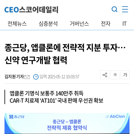
전체뉴스
심층분석
거버넌스
전자
IT
종근당, 앱클론에 전략적 지분 투자…
신약 연구개발 협력
김지원 기자
입력 2025-05-12 10:03:57
앱클론 기명식 보통주 140만주 취득
CAR-T 치료제 ‘AT101’ 국내 판매 우선권 확보