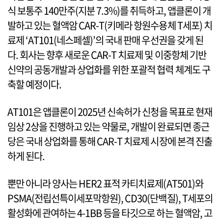
식 보통주 140만주(지분 7.3%)를 취득하고, 앱클론이 개
발하고 있는 혈액암 CAR-T(키메라 항원수용체 T세포) 치
료제 ‘AT101(네스페셀)’의 국내 판매 우선권을 갖게 된
다. 회사는 향후 새로운 CAR-T 치료제 및 이중항체 기반
신약의 공동개발과 상업화를 위한 포괄적 협력 체계도 구
축할 예정이다.
AT101은 앱클론이 2025년 신속허가 신청을 목표로 현재
임상 2상을 진행하고 있는 약물로, 개발이 완료되면 종근
당은 국내 상업화를 통해 CAR-T 치료제 시장에 본격 진출
하게 된다.
뿐만 아니라 양사는 HER2 표적 카티치료제(AT501)와
PSMA(전립선특이세포막항원), CD30(단백질), T세포의
활성화에 관여하는 4-1BB 등을 타깃으로 하는 혈액암, 고