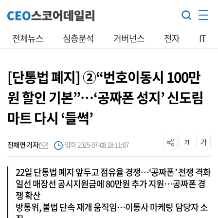
전체뉴스
심층분석
거버넌스
전자
IT
[단통법 폐지] ②“번호이동시 100만
원 할인 기본”…‘공짜폰 성지’ 신도림
마트 다시 ‘들썩’
진채연 기자
입력 2025-07-08 18:11:07
22일 단통법 폐지 앞두고 점유율 경쟁…‘공짜폰’ 전쟁 격화
일선 매장선 공시지원금에 80만원 추가 지원…공짜폰 경
쟁 확산
방통위, 불법 단속 재개 움직임…이통사 마케팅 담당자 소