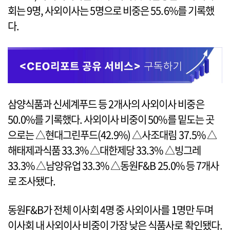
회는 9명, 사외이사는 5명으로 비중은 55.6%를 기록했
다.
삼양식품과 신세계푸드 등 2개사의 사외이사 비중은
50.0%를 기록했다. 사외이사 비중이 50%를 밑도는 곳
으로는 △현대그린푸드(42.9%) △사조대림 37.5% △
해태제과식품 33.3% △대한제당 33.3% △빙그레
33.3% △남양유업 33.3% △동원F&B 25.0% 등 7개사
로 조사됐다.
동원F&B가 전체 이사회 4명 중 사외이사를 1명만 두며
이사회 내 사외이사 비중이 가장 낮은 식품사로 확인됐다.