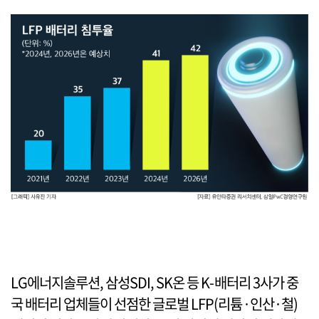
LG에너지솔루션, 삼성SDI, SK온 등 K-배터리 3사가 중
국 배터리 업체들이 선점한 글로벌 LFP(리튬·인산·철)