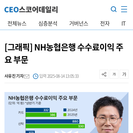
전체뉴스
심층분석
거버넌스
전자
IT
[그래픽] NH농협은행 수수료이익 주
요 부문
사유진 기자
입력 2025-08-14 13:05:33