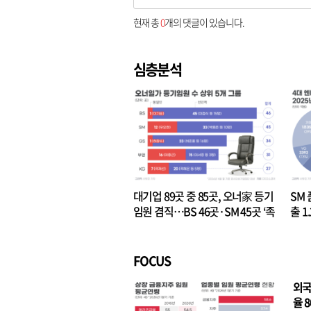
현재 총
0
개의 댓글이 있습니다.
심층분석
대기업 89곳 중 85곳, 오너家 등기
SM 
임원 겸직…BS 46곳·SM 45곳 ‘족
출 1
벌경영’ 고착화
·3위
FOCUS
외국
율 