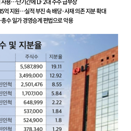
대 사용…단기간에 LF 2대 주주 급부상
35억 지원…실적 부진 속 배당·사재 의존 지분 확대
총수 일가 경영승계 편법으로 악용