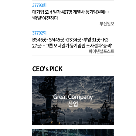
37793회
대기업 오너 일가 407명 계열사 등기임원에…
‘족벌’ 여전하다
부산일보
37792회
BS 46곳·SM 45곳·GS 34곳·부영 31곳·KG
27곳…그룹 오너일가 등기임원 조사결과 '충격'
파이낸셜포스트
CEO's PICK