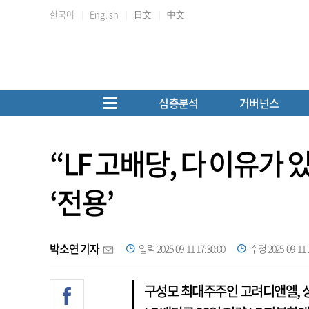
한국어
English
日文
中文
심층분석
거버넌스
“LF 고배당, 다 이유
‘전용’
박소연 기자
입력 2025-09-11 17:30:00
수정 2025-09-11 1
구성모 최대주주인 고려디앤엘, 상반