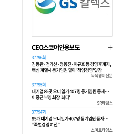
CEO스코어인용보도
37796회
김동관·정기선·정용진·이규호 등 경영 후계자,
핵심 계열사 등기임원 맡아 '책임경영' 앞장
녹색경제신문
37795회
대기업 85곳 오너 일가 407명 등기임원 등재…
이중근 부영 회장 '최다'
SR타임스
37794회
85개 대기업 오너일가 407명 등기임원 등재…
“족벌경영 여전”
스마트타임스