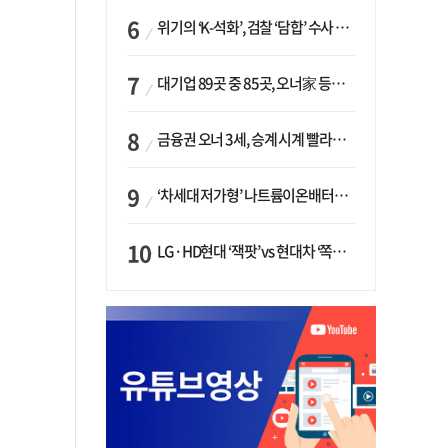
위기의 ‘K-석화’, 검찰 ‘담합’ 수사 착수…“LG·한화·롯데 등 7개 업체, 8개 제품 가격 담합”
대기업 89곳 중 85곳, 오너家 등기임원 겸직…BS 46곳·SM 45곳 ‘족벌경영’ 고착화
금융권 오너 3세, 승계 시계 빨라지나…한국투자 ‘속도’·미래에셋·메리츠는 ‘거리두기’
‘차세대 저가형’ 나트륨이온배터리 시대 오나…LG화학·에코프로, 상용화 속도낸다
LG·HD현대 ‘잭팟’ vs 현대차 ‘쪽박’…글로벌 사모펀드, 韓 대기업 투자 ‘희비’