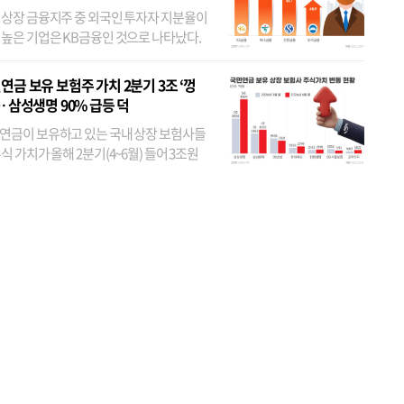
 상장 금융지주 중 외국인 투자자 지분율이
 높은 기업은 KB금융인 것으로 나타났다.
 외국인 지분율이 가장 낮은 곳은 메리츠금
었다. 특히 KB금융은 지난달 말 기준 해외
연금 보유 보험주 가치 2분기 3조 ‘껑
투자자 지분율이...
… 삼성생명 90% 급등 덕
연금이 보유하고 있는 국내 상장 보험사들
식 가치가 올해 2분기(4~6월) 들어 3조원
이 불어난 것으로 집계됐다. 삼성생명 주가
이 기간 90% 가까이 치솟으면서 전체 증가분
부분을 책임진 덕...