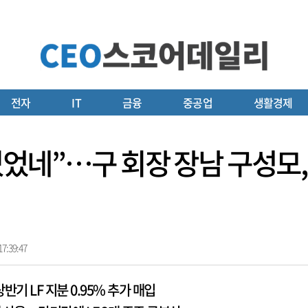
전자
IT
금융
중공업
생활경제
가 있었네”…구 회장 장남 구성
7:39:47
기 LF 지분 0.95% 추가 매입