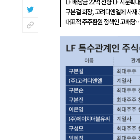
LF 배당금 22억 전량 LF 지분확
구본걸 회장, 고려디앤엘에 사재 
대표적 주주환원 정책인 고배당…