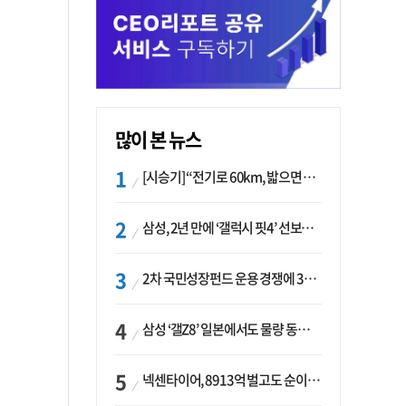
많이 본 뉴스
[시승기] “전기로 60km, 밟으면 462마력”…볼보 XC60 T8의 두 얼굴
삼성, 2년 만에 ‘갤럭시 핏4’ 선보이나…웨어러블 생태계 확장 ‘시동’
2차 국민성장펀드 운용 경쟁에 33개사 몰렸다…신한·하나 등 새 얼굴 대거 합류
삼성 ‘갤Z8’ 일본에서도 물량 동났다…애플 참전 앞두고 선두 수성 ‘시험대’
넥센타이어, 8913억 벌고도 순이익 2억…유럽 세부담에 이익 증발