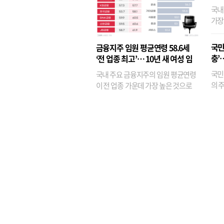
국내
가장
반면
융이
국민
금융지주 임원 평균연령 58.6세
기관
충’
‘전 업종 최고’… 10년 새 여성 임
원은 14배 껑충
국민
국내 주요 금융지주의 임원 평균연령
의 주
이 전 업종 가운데 가장 높은 것으로
가까
나타났다. 금융업 특유의 경험 중심 인
가 
사와 내부 승진 문화가 이어지면서 10
의 대
년새 임원의 평균연령이 높아졌으며,
평균연령이 60대를 기...