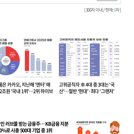
[ 300자 이내 / 현재:
0
자 ]
품은 카카오, 지난해 '엔터' 매
고위공직자 車 4대 중 3대는 ‘국
.2조원 '국내 1위'…2위 하이브
산’…절반 ‘현대’·최다 ‘그랜저’
 JYP 순
인 러브콜 받는 금융주… KB금융 지분
80%로 시총 500대 기업 중 1위