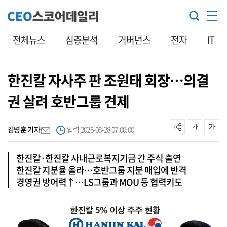
전체뉴스
심층분석
거버넌스
전자
IT
한진칼 자사주 판 조원태 회장…의결
권 살려 호반그룹 견제
김병훈 기자
입력 2025-08-28 07:00:00
한진칼·한진칼 사내근로복지기금 간 주식 출연
한진칼 지분율 올라…호반그룹 지분 매입에 반격
경영권 방어력↑…LS그룹과 MOU 등 협력키도