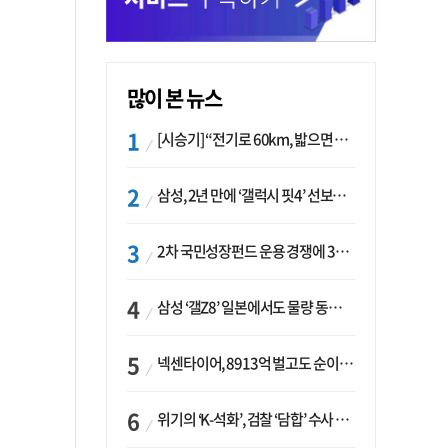
많이 본 뉴스
[시승기] “전기로 60km, 밟으면 462마력”…볼보 XC60 T8의 두 얼굴
삼성, 2년 만에 ‘갤럭시 핏4’ 선보이나…웨어러블 생태계 확장 ‘시동’
2차 국민성장펀드 운용 경쟁에 33개사 몰렸다…신한·하나 등 새 얼굴 대거 합류
삼성 ‘갤Z8’ 일본에서도 물량 동났다…애플 참전 앞두고 선두 수성 ‘시험대’
넥센타이어, 8913억 벌고도 순이익 2억…유럽 세부담에 이익 증발
위기의 ‘K-석화’, 검찰 ‘담합’ 수사 착수…“LG·한화·롯데 등 7개 업체, 8개 제품 가격 담합”