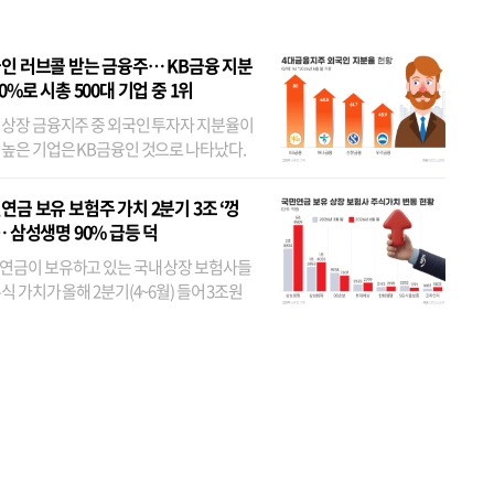
인 러브콜 받는 금융주… KB금융 지분
80%로 시총 500대 기업 중 1위
 상장 금융지주 중 외국인 투자자 지분율이
 높은 기업은 KB금융인 것으로 나타났다.
 외국인 지분율이 가장 낮은 곳은 메리츠금
었다. 특히 KB금융은 지난달 말 기준 해외
연금 보유 보험주 가치 2분기 3조 ‘껑
투자자 지분율이...
… 삼성생명 90% 급등 덕
연금이 보유하고 있는 국내 상장 보험사들
식 가치가 올해 2분기(4~6월) 들어 3조원
이 불어난 것으로 집계됐다. 삼성생명 주가
이 기간 90% 가까이 치솟으면서 전체 증가분
부분을 책임진 덕...