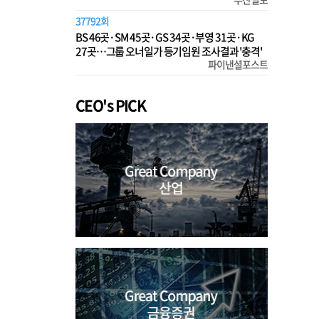
37792회
BS 46곳·SM 45곳·GS 34곳·부영 31곳·KG
27곳…그룹 오너일가 등기임원 조사결과 '충격'
파이낸셜포스트
CEO's PICK