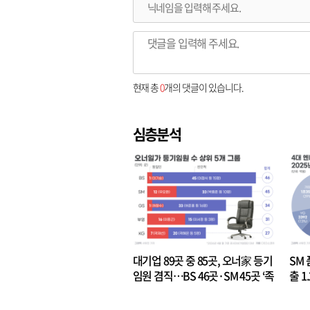
현재 총
0
개의 댓글이 있습니다.
심층분석
대기업 89곳 중 85곳, 오너家 등기
SM 
임원 겸직…BS 46곳·SM 45곳 ‘족
출 1
벌경영’ 고착화
·3위