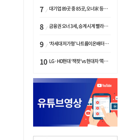
대기업 89곳 중 85곳, 오너家 등기임원 겸직…BS 46곳·SM 45곳 ‘족벌경영’ 고착화
금융권 오너 3세, 승계 시계 빨라지나…한국투자 ‘속도’·미래에셋·메리츠는 ‘거리두기’
‘차세대 저가형’ 나트륨이온배터리 시대 오나…LG화학·에코프로, 상용화 속도낸다
LG·HD현대 ‘잭팟’ vs 현대차 ‘쪽박’…글로벌 사모펀드, 韓 대기업 투자 ‘희비’