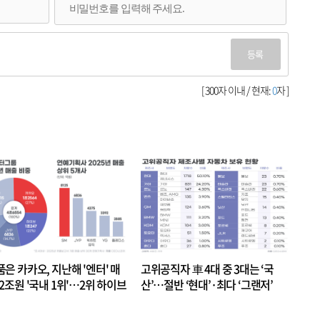
등록
[ 300자 이내 / 현재:
0
자 ]
품은 카카오, 지난해 '엔터' 매
고위공직자 車 4대 중 3대는 ‘국
.2조원 '국내 1위'…2위 하이브
산’…절반 ‘현대’·최다 ‘그랜저’
 JYP 순