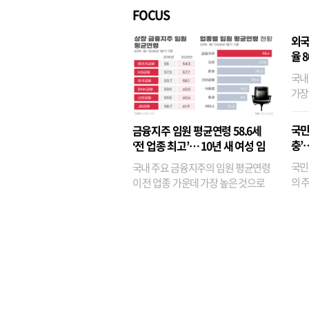
FOCUS
외국
율 
국내
가장
반면
융이
국민
금융지주 임원 평균연령 58.6세
기관
충’
‘전 업종 최고’… 10년 새 여성 임
원은 14배 껑충
국민
국내 주요 금융지주의 임원 평균연령
의 주
이 전 업종 가운데 가장 높은 것으로
가까
나타났다. 금융업 특유의 경험 중심 인
가 
사와 내부 승진 문화가 이어지면서 10
의 대
년새 임원의 평균연령이 높아졌으며,
평균연령이 60대를 기...