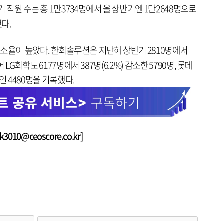
 직원 수는 총 1만3734명에서 올 상반기엔 1만2648명으로
됐다.
감소율이 높았다. 한화솔루션은 지난해 상반기 2810명에서
 LG화학도 6177명에서 387명(6.2%) 감소한 5790명, 롯데
줄인 4480명을 기록했다.
010@ceoscore.co.kr]