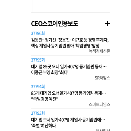
CEO스코어인용보도
37796회
김동관·정기선·정용진·이규호 등 경영 후계자,
핵심 계열사 등기임원 맡아 '책임경영' 앞장
녹색경제신문
37795회
대기업 85곳 오너 일가 407명 등기임원 등재…
이중근 부영 회장 '최다'
SR타임스
37794회
85개 대기업 오너일가 407명 등기임원 등재…
“족벌경영 여전”
스마트타임스
37793회
대기업 오너 일가 407명 계열사 등기임원에…
‘족벌’ 여전하다
부산일보