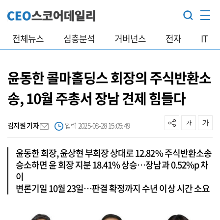
전체뉴스
심층분석
거버넌스
전자
IT
윤동한 콜마홀딩스 회장의 주식반환소
송, 10월 주총서 장남 견제 힘들다
김지원 기자
입력 2025-08-28 15:05:49
윤동한 회장, 윤상현 부회장 상대로 12.82% 주식반환소송
승소하면 윤 회장 지분 18.41% 상승…장남과 0.52%p 차
이
변론기일 10월 23일…판결 확정까지 수년 이상 시간 소요